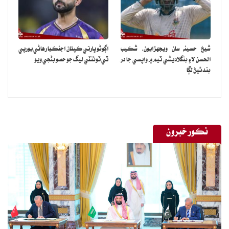
شيخ حسينه سان ويجهڙايون، شڪيب
اڳوڻو ڀارتي ڪپتان اجنڪيا رهاڻي يورپي
الحسن لاءِ بنگلاديشي ٽيم ۾ واپسي جا در
ٽي ٽوئنٽي ليگ جو حصو بڻجي ويو
بند ٿيڻ لڳا
نڪور خبرون