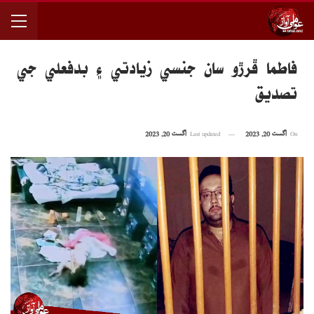
فاطما ڦرڙو سان جنسي زيادتي ۽ بدفعلي جي
تصديق
On
اگست 20, 2023
Last updated
اگست 20, 2023