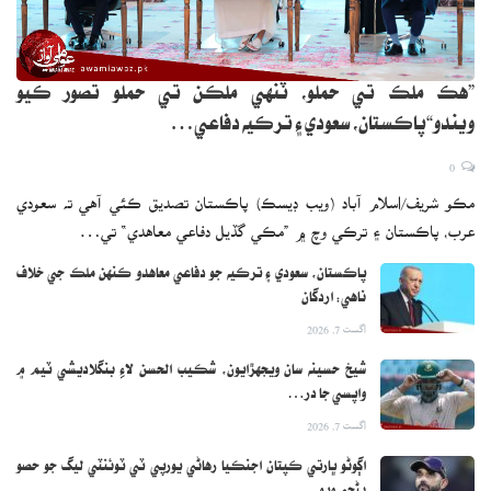
”هڪ ملڪ تي حملو، ٽنهي ملڪن تي حملو تصور ڪيو
ويندو“پاڪستان، سعودي ۽ ترڪيه دفاعي…
0
مڪو شريف/اسلام آباد (ويب ڊيسڪ) پاڪستان تصديق ڪئي آهي ته سعودي
عرب، پاڪستان ۽ ترڪي وچ ۾ ”مڪي گڏيل دفاعي معاهدي“ تي…
پاڪستان، سعودي ۽ ترڪيه جو دفاعي معاهدو ڪنهن ملڪ جي خلاف
ناهي: اردگان
اگست 7, 2026
شيخ حسينه سان ويجهڙايون، شڪيب الحسن لاءِ بنگلاديشي ٽيم ۾
واپسي جا در…
اگست 7, 2026
اڳوڻو ڀارتي ڪپتان اجنڪيا رهاڻي يورپي ٽي ٽوئنٽي ليگ جو حصو