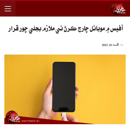
آفيس ۾ موبائل چارج ڪرڻ تي ملازم بجلي چور قرار
On
اگست 18, 2023