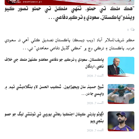
”هڪ ملڪ تي حملو، ٽنهي ملڪن تي حملو تصور ڪيو
ويندو“پاڪستان، سعودي ۽ ترڪيه دفاعي…
0
مڪو شريف/اسلام آباد (ويب ڊيسڪ) پاڪستان تصديق ڪئي آهي ته سعودي
عرب، پاڪستان ۽ ترڪي وچ ۾ ”مڪي گڏيل دفاعي معاهدي“ تي…
پاڪستان، سعودي ۽ ترڪيه جو دفاعي معاهدو ڪنهن ملڪ جي خلاف
ناهي: اردگان
اگست 7, 2026
شيخ حسينه سان ويجهڙايون، شڪيب الحسن لاءِ بنگلاديشي ٽيم ۾
واپسي جا در…
اگست 7, 2026
اڳوڻو ڀارتي ڪپتان اجنڪيا رهاڻي يورپي ٽي ٽوئنٽي ليگ جو حصو
بڻجي ويو
اگست 7, 2026