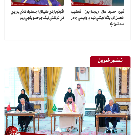
شيخ حسينه سان ويجهڙايون، شڪيب
اڳوڻو ڀارتي ڪپتان اجنڪيا رهاڻي يورپي
الحسن لاءِ بنگلاديشي ٽيم ۾ واپسي جا در
ٽي ٽوئنٽي ليگ جو حصو بڻجي ويو
بند ٿيڻ لڳا
نڪور خبرون