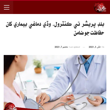
بلڊ پريشر تي ڪنٽرول، وڏي دماغي بيماري کان
حفاظت جو ضامن
On
مئی 3, 2023
Last updated
ستمبر 7, 2023