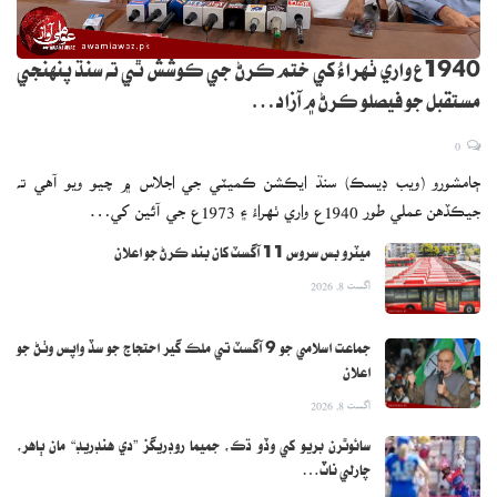
1940ع واري ٺهراءُ کي ختم ڪرڻ جي ڪوشش ٿي ته سنڌ پنهنجي
مستقبل جو فيصلو ڪرڻ ۾ آزاد…
0
ڄامشورو (ويب ڊيسڪ) سنڌ ايڪشن ڪميٽي جي اجلاس ۾ چيو ويو آهي ته
جيڪڏهن عملي طور 1940ع واري ٺهراءُ ۽ 1973ع جي آئين کي…
ميٽرو بس سروس 11 آگسٽ کان بند ڪرڻ جو اعلان
اگست 8, 2026
جماعت اسلامي جو 9 آگسٽ تي ملڪ گير احتجاج جو سڏ واپس وٺڻ جو
اعلان
اگست 8, 2026
سائوٿرن بريو کي وڏو ڌڪ، جميما روڊريگز ”دي هنڊريڊ“ مان ٻاهر،
چارلي ناٽ…