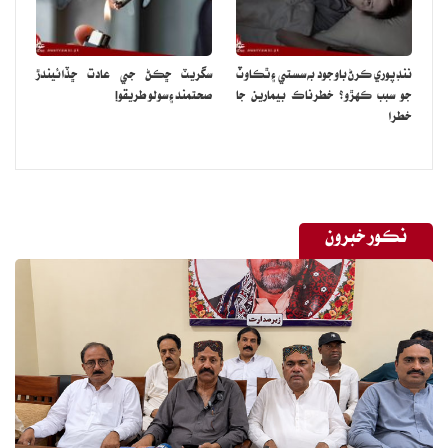
ننڊ پوري ڪرڻ باوجود به سستي ۽ ٿڪاوٽ
سگريٽ ڇڪڻ جي عادت ڇڏائيندڙ
جو سبب ڪهڙو؟ خطرناڪ بيمارين جا
صحتمند ۽ سولو طريقو!
خطرا
نڪور خبرون