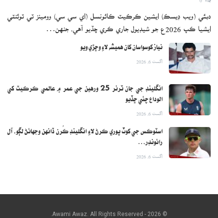
دبئي (ويب ڊيسڪ) ايشين ڪرڪيٽ ڪائونسل (اي سي سي) وومينز ٽي ٽوئنٽي
ماهرن موجب ٻارن کي اها ويڪسين 4 ڀيرا ڏني ويندي، شروع ۾ ٻارن کي
ايشيا ڪپ 2026ع جو شيڊيول جاري ڪري ڇڏيو آهي، جنهن…
ان ويڪسين جي هر ٽن مهينن بعد ٽئي ڊوز، جڏهن ته آخري ڊوز 18 مهينن
بعد ڏنو ويندو.
نياز کوسواسان کان هميشه لاءِ وڇڙي ويو
اگست 6, 2026
انگلينڊ جي جان ٽرنر 25 ورهين جي عمر ۾ عالمي ڪرڪيٽ کي
الوداع چئي ڇڏيو
اگست 6, 2026
اسٽوڪس جي کوٽ پوري ڪرڻ لاءِ انگلينڊ ڪُرن ڏانهن وجهائڻ لڳو، آل
رائونڊر…
اگست 6, 2026
© 2026 - Awami Awaz. All Rights Reserved.