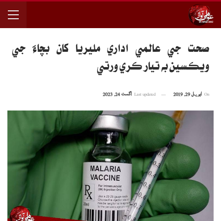
صحت جي عالمي اداري مليريا کان بچاءَ جي
ويڪسين به تيار ڪري ورتي
On
اپریل 29, 2019
Last updated
اگست 24, 2023