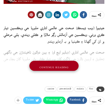
Share
جينيوا (ويب ڊيسڪ) صحت جي عالمي اداري مليريا جي ويڪسين تيار
ڪري ورتي، ويڪسين جي آزمائش رڳو ملاوا ۾ ڪئي ويندي، ٻئي مرحلي
۾ ان کي گھانا ۽ ڪينيا ۾ به آزمايو ويندو.
صحت جي عالمي اداري (ڊبليو ايڇ او) ۽ ٻين دوائون ٺاهيندڙن جي ڊگھي
تحقيق ۽ اربين ڊالرن جي لاڳت کان پوءِ تيار ڪئي وئي مليريا کان بچاءَ جي
پهرين ويڪسين جي آزمائش شروع ڪئي وئي آهي.
CONTINUE READING
پرڏيهي ميڊيا رپورٽن موجب مليريا لاءِ هن وقت تائين ڪا خاص ويڪسين
تيار ناهي ڪئي وئي، پر ان مان امڪاني تحفظ ۽ بچاءَ لاءِ ٻين دوائن جي
مدد ورتي ويندي آهي.
vaccine
prevention3
malaria
first
پاڪستان سميت سموري دنيا ۾ هر سال لکين ماڻهون ان مرض سبب موت
Twitter
WhatsApp
Facebook
Share
جو شڪار ٿيندا آهن، بخار سبب ٿيندڙ گھڻا موت مليريا سبب ئي ٿيندا