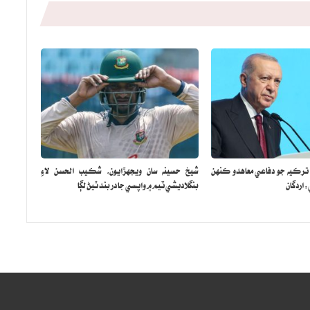
 ترڪيه جو دفاعي معاهدو ڪنهن
شيخ حسينه سان ويجهڙايون، شڪيب الحسن لاءِ
اردگان
بنگلاديشي ٽيم ۾ واپسي جا در بند ٿيڻ لڳا