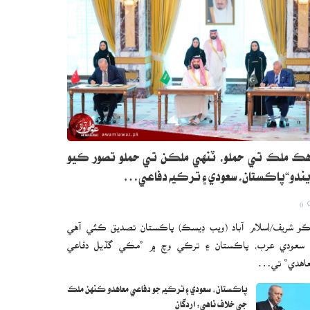
ڪ ملڪ تي حملو، ٽنهي ملڪن تي حملو تصور ڪيو
ندو“پاڪستان، سعودي ۽ ترڪيه دفاعي…
0
و شريف/اسلام آباد (ويب ڊيسڪ) پاڪستان تصديق ڪئي آهي
 سعودي عرب، پاڪستان ۽ ترڪي وچ ۾ ”مڪي گڏيل دفاعي
اهدي“ تي…
پاڪستان، سعودي ۽ ترڪيه جو دفاعي معاهدو ڪنهن ملڪ
جي خلاف ناهي: اردگان