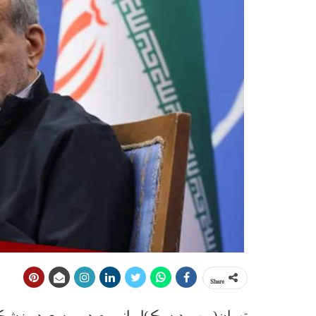
Share
تهران(ويب ڊيسڪ)ايراني صدر مسعود پزشڪ