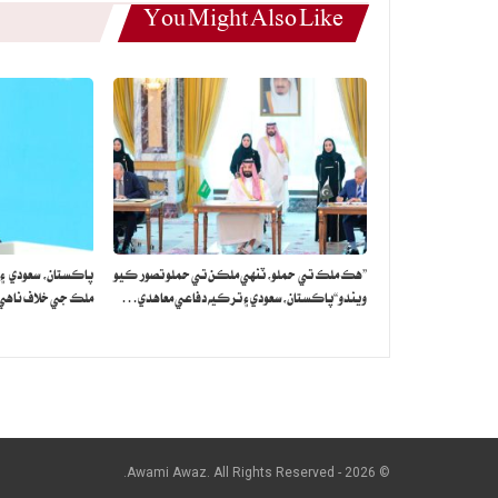
You Might Also Like
”هڪ ملڪ تي حملو، ٽنهي ملڪن تي حملو تصور ڪيو
پاڪستان، سعودي ۽
ويندو“پاڪستان، سعودي ۽ ترڪيه دفاعي معاهدي…
ملڪ جي خلاف ناهي: 
© 2026 - Awami Awaz. All Rights Reserved.