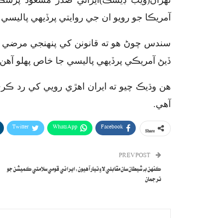
آمريڪا جو رويو ان جي روايتي پرڏيهي پالي
سندس چوڻ هو ته قانونن کي پنهنجي مرضي مو
ڏيڻ آمريڪي پرڏيهي پاليسي جا خاص پهلو آهن
هن وڌيڪ چيو ته ايران اهڙي رويي کي رد ڪري
آهي
.
Twitter
WhatsApp
Facebook
Share
PREV POST
ڪنهن به شيطان سان مقابلي لاءِ تيار آهيون: ايراني قومي سلامتي ڪميشن جو
ترجمان