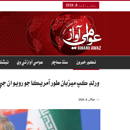
ہفتہ, اگست 8, 2026
نڪور خبرون
سنڌ سماچار
عوامي آواز ٽي وي
نيشنل
ورلڊ ڪپ ميزبان طور آمريڪا جو رويو ان 
On
جولائی 8, 2026