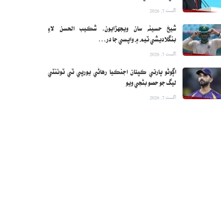
اگست 7, 2026
شيخ حسينه سان ويجهڙايون، شڪيب الحسن لاءِ
بنگلاديشي ٽيم ۾ واپسي جا در…
اگست 7, 2026
اڳوڻو ڀارتي ڪپتان اجنڪيا رهاڻي يورپي ٽي ٽوئنٽي
ليگ جو حصو بڻجي ويو
اگست 7, 2026