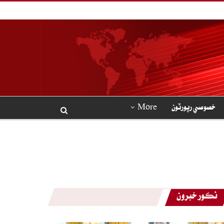
خصوصي رپورٽون
More
نڪور خبرون