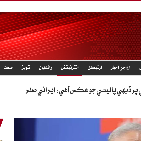
اڄ جي اخبار
آرٽيڪل
انٽرنيشنل
رانديون
شوبز
صحت
جي پرڏيهي پاليسي جو عڪس آهي: ايراني صدر