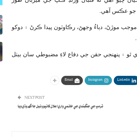
سي جو عڪس آهي
.
جب موڙڻ، دٻاءُ وجهڻ، رڪاوٽون پيدا ڪرڻ ۽ دوکو
.
 ٿو ۽ پنهنجي حقن جي دفاع لاءِ مضبوطي سان بيٺل
Email
Instagram
Linkedin
NEXT POST
ٽرمپ جي جنگبندي جي خاتمي واري اعلان کانپوءِ تيل جا اگهه وڌي ويا