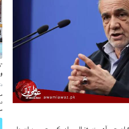
”ه
وي
مڪ
ته
مع
يان چيو آهي ته فٽبال ورلڊ ڪپ جي ميزبان طور