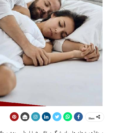
Share
جيڪڏهن توهان هاءِ بلڊ شوگر