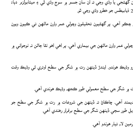
 چڪو آهي، پر گهڻيون تحقيقون وچولي عمر وارن ماڻهن تي ڪيون ويون
ولي عمر وارن ماڻهن جي بيماري آهي، پر اهي اهو نٿا ڄاڻن ته نوجواني ۾
ترو وڌيڪ هوندو، ايندڙ ڏينهن رت ۾ شگر جي سطح اوتري ئي وڌيڪ وقت
ت رت ۾ شگر جي سطح معمولي طور ڪجهه وڌيڪ هوندي آهي.
ائديمند آهي، ڇاڪاڻ ته ڏينهن جي شروعات ۾ رت ۾ شگر جي سطح جو
ڏيل طور سڄي ڏينهن شگر جي سطح برقرار رهندي آهي.
ن لاءِ تيار هوندو آهي.