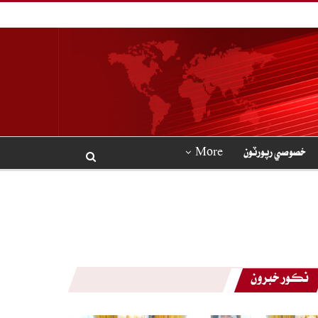
خصوصي رپورٽون
More
نڪور خبرون