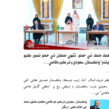
ڪ ملڪ تي حملو، ٽنهي ملڪن تي حملو تصور ڪيو
ندو“پاڪستان، سعودي ۽ ترڪيه دفاعي…
0
و شريف/اسلام آباد (ويب ڊيسڪ) پاڪستان تصديق ڪئي آهي
 سعودي عرب، پاڪستان ۽ ترڪي وچ ۾ ”مڪي گڏيل دفاعي
اهدي“ تي…
پاڪستان، سعودي ۽ ترڪيه جو دفاعي معاهدو ڪنهن ملڪ
جي خلاف ناهي: اردگان