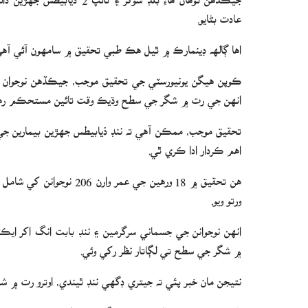
عادت بڻايو.
اها ڳالهه ڊينمارڪ ۾ ٿيل هڪ طبي تحقيق ۾ سامهون آئي آهي
انهن جي رت ۾ شگر جي سطح وڌيڪ وقت تائين مستحڪم ره
تحقيق موجب، ممڪن آهي ته ننڊ ذيابيطس جهڙين بيمارين ج
اهم ڪردار ادا ڪري ٿي.
هن تحقيق ۾ 18 ورهين جي عم
ورتو ويو.
انهن نوجوانن جي جسماني سرگرمين ۽ ننڊ بابت انگ اکر ايڪ
۾ شگر جي سطح تي لڳاتار نظر رکي وئي.
نتيجن مان خبر پئي ته جيتري ڊگهي ننڊ ٿيندي، اوترو رت ۾
واضح رهي ته جيڪڏهن رت ۾ شگر جي سطح تمام تيزيءَ سان گ