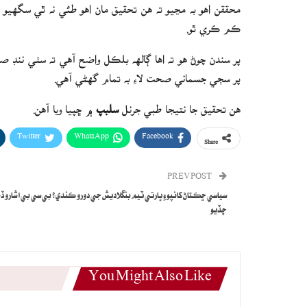
محققن اهو به مڃيو ته هن تحقيق مان اهو طئي نه ٿي سگهي
ڪم ڪري ٿو.
پر سندن چوڻ هو ته اها ڳالهه بلڪل واضح آهي ته سٺي ننڊ صح
پر سڄي جسماني صحت لاءِ به تمام گهڻي آهي.
هن تحقيق جا نتيجا طبي جرنل
سليپ
۾ ڇپيا ويا آهن.
Twitter
WhatsApp
Facebook
Share
PREV POST
سياسي ڇڪتاڻ کانپوءِ ڀارتي ٽيم بنگلاديش جي دورو ڪندي؟ بي سي بي اشارو ڏ
ڇڏيو
You Might Also Like