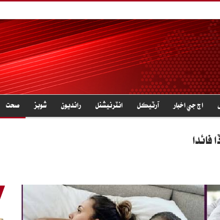
اڄ جي اخبار
آرٽيڪل
انٽرنيشنل
رانديون
شوبز
صحت
ا فائدا