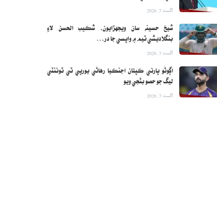
اگست 7, 2026
شيخ حسينه سان ويجهڙايون، شڪيب الحسن لاءِ
بنگلاديشي ٽيم ۾ واپسي جا در…
اگست 7, 2026
اڳوڻو ڀارتي ڪپتان اجنڪيا رهاڻي يورپي ٽي ٽوئنٽي
ليگ جو حصو بڻجي ويو
اگست 7, 2026