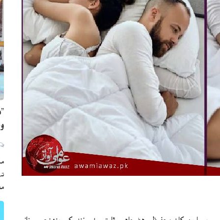
”ه
وي
مڪ
ته
مع
 ۽ ٽائپ 2 ذيابيطس جهڙين دائمي بيمارين کان محفوظ رهڻ چاهيو ٿا ته سٺي ننڊ کي پنهنجي روزاني