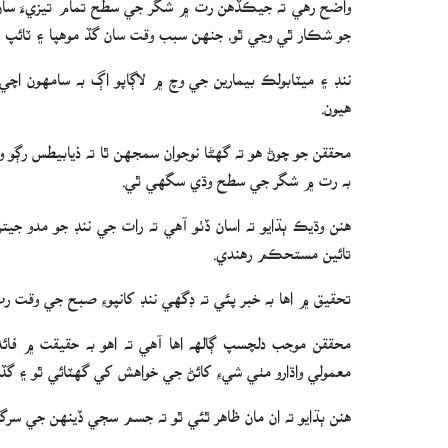
جو شڪار ٿي وڃي ٿو، جنهن سبب وقت سان گڏ موهپا ۽ ٽائپ 2 ذيابيطس جو خطرو وڌي وڃي ٿو.
ننڊ ۽ ميٽابولڪ بيمارين جي وچ ۾ لاڳاپو اڳ به سامهون اچي
هيون.
محققن جو چوڻ هو ته گهڻا نوجوان سمجهن ٿا ته ذيابيطس رڳو وچ
به رت ۾ شگر جي سطح وڌي سگهي ٿي.
هنن وڌيڪ ٻڌايو ته اسان ڏٺو آهي ته رات جي ننڊ جو مدو جي
تائين مستحڪم رهندي.
تحقيق ۾ اها به خبر پئي ته ڊگهي ننڊ کانپوءِ صبح جي وق
محققن موجب دلچسپ ڳالهه اها آهي ته اهو به حقيقت ۾ ف
معمولي واڌارو مٺي شيءِ کائڻ جي خواهش کي گهٽائي ٿو ۽ گ
هنن ٻڌايو ته ان مان ظاهر ٿئي ٿو ته جسم سڄي ڏينهن جي سرگرمي