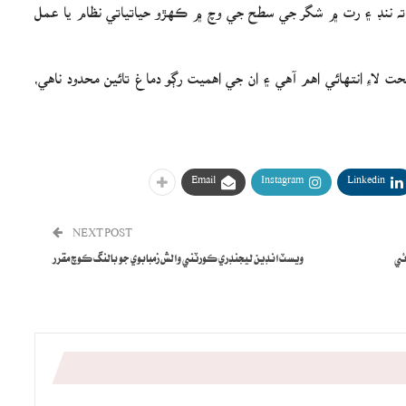
و ته ننڊ ۽ رت ۾ شگر جي سطح جي وچ ۾ ڪهڙو حياتياتي نظام يا عمل
ت لاءِ انتهائي اهم آهي ۽ ان جي اهميت رڳو دماغ تائين محدود ناهي،
Email
Instagram
Linkedin
NEXT POST
ئي
ويسٽ انڊين ليجنڊري ڪورٽني والش زمبابوي جو بالنگ ڪوچ مقرر