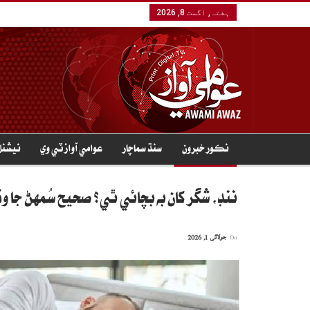
ہفتہ, اگست 8, 2026
نڪور خبرون
سنڌ سماچار
عوامي آواز ٽي وي
نيشنل
ننڊ، شگر کان به بچائي ٿي؟ صحيح سُمهڻ جا وڏ
On
جولائی 1, 2026