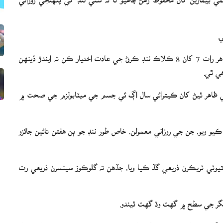
.
ڪوپن هيگن يونيورسٽي جي تحقيق موجب، جيڪڏهن نوجوان هر رات 7 کان 8 ڪلاڪ ننڊ ڪرڻ جي عادت اختيار ڪن ته ايندڙ ڏينهن
ي ٿي.
ي ظاهر ٿيڻ کان ڪيترائي سال اڳ ئي جسم جي ميٽابولزم جي صحت ۾
ر وارن 206 نوجوانن کي شامل ڪيو ويو، جن جي روزاني معمولن، خاص طور ننڊ جو ٻن هفتن تائين جائزو
ٽيوٽي ٽريڪرن ذريعي گڏ ڪيا ويا، جڏهن ته گلوڪوز سينسرن ذريعي رت
 شگر جي سطح ۾ گهٽ وڌ گهٽ ٿيندو.
هٽجي يا وڌي وڃي ته ان سان جسم ۾ سوڄ وڌي ٿي ۽ ميٽابولزم دٻاءُ