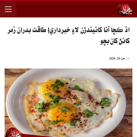
اڌ ڪچا آنا کائيندڙن لاءِ خبرداري! طاقت بدران زھر
کائڻ کان بچو
On
جون 29, 2026