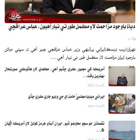
۾ چرٻي ۽ ڪوليسٽرول جو مقدار وڌي وڃي ٿو، جيڪو صحت لاءِ نقصانڪار
ثابت ٿي سگهي ٿي.
دٻاءُ باوجود مزاحمت لاءِ مڪمل طور تي تيار آهيون: عباس عراقچي
0
تهران(ويب ڊيسڪ)ايراني پرڏيهي وزير عباس عراقچي چيو آهي ته سڀني دٻائن
باوجود ايران مزاحمت لاءِ مڪمل طور تي تيار آهي.…
آمريڪا کي مجبور ڪري ڇڏيو آهي، معاهدي لاءِ هاڻوڪي صورتحال
بهترين وقت…
اگست 9, 2026
ايراني ميڊيا مجتبيٰ خامنه اي جي وڊيو جاري ڪري ڇڏي
اگست 9, 2026
نقصانن جو سڄو معاوضو ڏيو، ايران آبناءِ هرمز کولڻ لاءِ آمريڪا اڳيان
6…
اگست 9, 2026