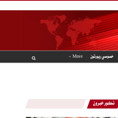
خصوصي رپورٽون
More
نڪور خبرون