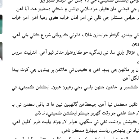
ن جي قبضي مان هٿيار، مواصلاتي ڊوائس ۽ شڪي دستاويز هٿ آيا آهن.
 عوامي مسئلن جي نالي تي امن امان خراب ڪري رهيا آهن، امن خراب
ويندي، گرفتار جوابدارن خلاف قانوني ڪارروائي شروع ڪئي وئي آهي،
وڃن.
اد ڪشمير ۾ پابندي مڙهيل تنظيم جي 9 جون تي هڙتال واري سڏ تي زندگيءَ جو ڪاروهنوار متاثر ٿيو آهي، انٽرنيٽ سروس
.
رن ۾ ماڻهن جي پيهه آهي ۽ ڪيترن ئي علائقن ۾ پيٽرول جي کوٽ پيدا
لڳل آهن.
اد ڪشمير ۾ حالتون جنهن پاسي وڃي رهيون هيون، ايڪشن ڪميٽيءَ تي
 حد تائين مڪمل ٿيا آهن، جيڪڏهن ڳالهيون ٿين ها ته باقي نڪتن تي به
ءِ هڪ هفتي جو وقت گهريو جيڪو ايڪشن ڪميٽيءَ نه ڏنو.
 ڪوشش برداشت نٿي ٿي سگهي، عوام لاءِ چونڊ پليٽ فارم کليل آهي،
نياد تي پنهنجي رياست بيهارڻ ممڪن ناهي.
ر جوائنٽ عوامي ايڪشن ڪميٽيءَ کي ڪالعدم تنظيم قرار ڏنو هو،