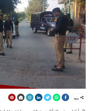
Share
مظفر آباد (ويب ڊيسڪ) آزاد ڄمون ڪشمير ۾ پابندي مڙهيل عوامي ايڪشن ڪميٽي