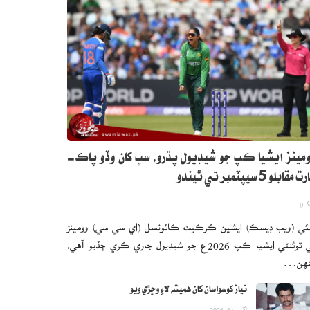
مينز ايشيا ڪپ جو شيڊيول پڌرو، سڀ کان وڏو پاڪ-
 مقابلو 5 سيپٽمبر تي ٿيندو
0
ئي (ويب ڊيسڪ) ايشين ڪرڪيٽ ڪائونسل (اي سي سي) وومينز
ٽي ٽوئنٽي ايشيا ڪپ 2026ع جو شيڊيول جاري ڪري ڇڏيو آهي،
نهن…
نياز کوسواسان کان هميشه لاءِ وڇڙي ويو
اگست 6, 2026