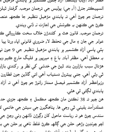
انسپيڪٽر جنرل (آءِ جي) پوليس جي ترجمان موجب، گرفتار ٿيل
ترجمان جو چوڻ آهي ته پابندي مڙهيل تنظيم جا ڪجهه عنصر
ڪرڻ جي ڪنهن به ڪوشش جي اجازت نه ڏني ويندي.
ترجمان موجب، قانون هٿ ۾ کڻندڙن خلاف سخت ڪارروائي ڪئي 
عوام جي جان ۽ مال جي تحفظ لاءِ ضروري قانوني اپاءَ ورتا پيا 
ٻئي پاسي آز
به معطل آهي، مظفر آباد، باغ ۽ ميرپور ۾ فليگ مارچ ڪيو ويو
هڙتال سبب بازارون بند ٿيڻ جي خدشي کي نظر ۾ رکندي بازا
ٿي وئي آهي، جتي پيٽرول دستياب آهي اتي گاڏين جون قطارون 
وزيراعظم آزاد ڪشمير فيصل ممتاز راٺوڙ جو چوڻ آهي ته آز
پابندي لڳڻي ئي هئي.
هن چيو ته 38 نڪتن مان ڪجهه مڪمل ۽ ڪجهه جزوي
عملدرآمد يقيني ٿي وڃي ها، پناهگيرن جي سيٽن جي خاتمي لا
سندس چوڻ هو ته رياست ماحول کان وڳوڙن ڏانهن وٺي وڃڻ جي
اچو چونڊون وڙهو، حقن جي ڳالهه ڪرڻ غلط ناهي پر حقن جي ب
ياد رهي ته گذريل ڏينهن آزاد ڪشمير حڪومت ڄمون ڪشمي