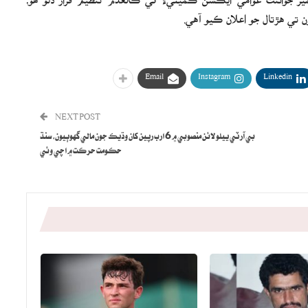
Email
Instagram
Linkedin
NEXT POST
بي آر ٽي ييلو لائن منصوبي ۾ 6 ارب رپين کان وڌيڪ جون مالي گهوٻيون، سنڌ
حڪومت حرڪت ۾ اچي وئي