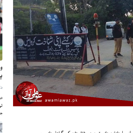
وو
ڀارت
دب
ج
ءَ جي 72 ڄڻن کي گرفتار ڪيو ويو.