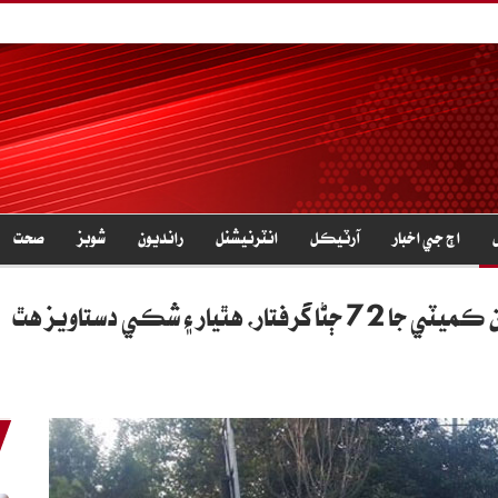
اڄ جي اخبار
آرٽيڪل
انٽرنيشنل
رانديون
شوبز
صحت
ار ۽ شڪي دستاويز هٿ