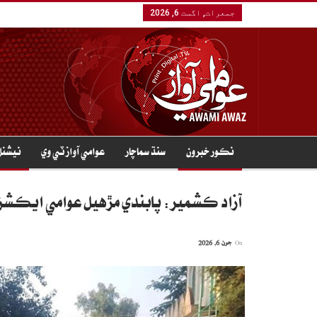
جمعرات, اگست 6, 2026
نڪور خبرون
سنڌ سماچار
عوامي آواز ٽي وي
نيشنل
آزاد ڪشمير: پابندي مڙهيل عوامي ايڪشن ڪميٽي جا 72 ڄڻا گرفتار، هٿي
On
جون 6, 2026