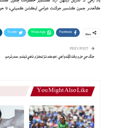
ڪالعدم ڄمون ڪشمير جوائنٽ عوامي ايڪشن ڪميٽيءَ 9 جون تي هڙتال جو اعلان ڪيو آهي.
Twitter
WhatsApp
Facebook
Share
PREV POST
جنگ جي حل ۾ وقت لڳندو آهي، اهو ڪم تڙ تڪڙ ۾ ناهي ٿيندو: صدر ٽرمپ
You Might Also Like