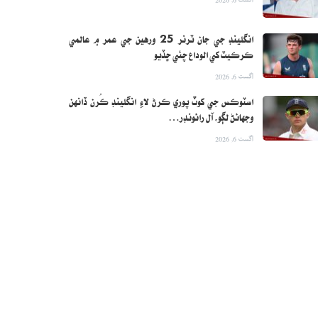
انگلينڊ جي جان ٽرنر 25 ورهين جي عمر ۾ عالمي
ڪرڪيٽ کي الوداع چئي ڇڏيو
اگست 6, 2026
اسٽوڪس جي کوٽ پوري ڪرڻ لاءِ انگلينڊ ڪُرن ڏانهن
وجهائڻ لڳو، آل رائونڊر…
اگست 6, 2026