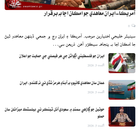
آمريڪا-ايران معاهدي جو امڪان اڃا به برقرار
0
سينيئر خليجي اختيارين موجب، آمريڪا ۽ ايران وچ ۾ جمعي ڏينهن معاهدو ٿيڻ
جا امڪان اڃا به پنجاهه سيڪڙو آهن. ذريعن سي…
ايران جو فلسطيني اڳواڻن جي هر فيصلي جي حمايت جو اعلان
اگست 5, 2026
عمان سان معاهدي کانپوءِ به آبناءِ هرمز ٿڏي تي نه کلندو: ايران
اگست 5, 2026
حوثين جو ڳاڙهي سمنڊ ۾ سعودي آئل ٽينڪر تي بيلسٽڪ ميزائلن سان
حملو
اگست 5, 2026