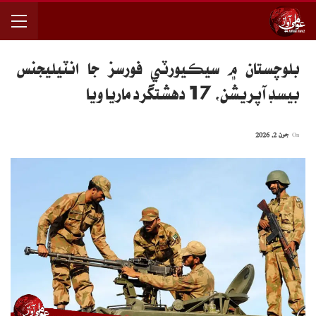
بلوچستان ۾ سيڪيورٽي فورسز جا انٽيليجنس
بيسڊ آپريشن، 17 دهشتگرد ماريا ويا
On
جون 2, 2026