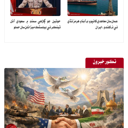
عمان سان معاهدي کانپوءِ به آبناءِ هرمز ٿڏي
حوثين جو ڳاڙهي سمنڊ ۾ سعودي آئل
تي نه کلندو: ايران
ٽينڪر تي بيلسٽڪ ميزائلن سان حملو
نڪور خبرون