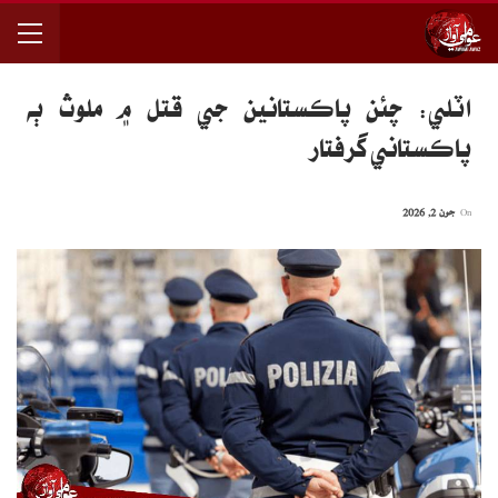
اٽلي: چئن پاڪستانين جي قتل ۾ ملوث ٻه
پاڪستاني گرفتار
On
جون 2, 2026