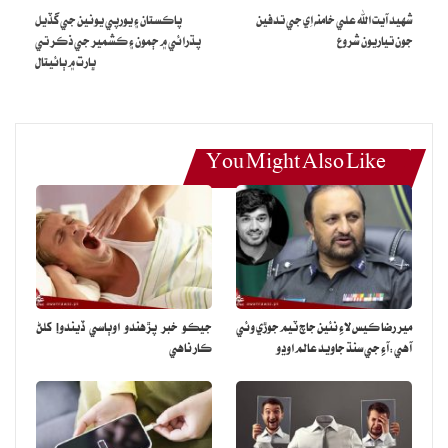
جي مبينا قتل تي ردعمل ڏيندي چيو آهي ته اطلاع موجب اٽلي ۾ فوت
شهيد آيت الله علي خامنه اِي جي تدفين
پاڪستان ۽ يورپي يونين جي گڏيل
ٿيندڙ ماڻهن جو تعلق پاڪستاني نسل وارن خاندانن سان هو، جڏهن ته
جون تياريون شروع
پڌرائي ۾ ڄمون ۽ ڪشمير جي ذڪر تي
ڀارت ۾ ٻائيتال
سندن صحيح شهريت جي اڃا تائين تصديق نه ٿي آهي.
ترجمان موجب مقامي پوليس معاملي جي جاچ ڪري رهي آهي، جنهن ۾
فارنزڪ ثبوتن جو جائزو به شامل آهي. اٽلي ۾ پاڪستاني سفارتخانو هن
You Might Also Like
معاملي جي پيروي ڪري رهيو آهي ۽ وڌيڪ اڳڀرائي لاءِ مقامي اختيارين
سان رابطي ۾ آهي.
مير رضا ڪيس لاءِ نئين جاچ ٽيم جوڙي وئي
جيڪو خبر پڙهندو اوٻاسي ڏيندو! کلڻ
آهي:آءِ جي سنڌ جاويد عالم اوڍو
ڪار ناهي