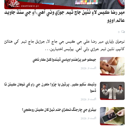
مير رضا ڪيس لاءِ نئين جاچ ٽيم جوڙي وئي آهي:آءِ جي سنڌ جاويد
عالم اوڍو
0
نوجوان واپاري مير رضا علي جي ڪيس جي جاچ لاءِ جوڙيل جاچ ٽيم کي هٽائڻ
کانپوءِ نئين ٽيم جوڙي وئي آهي. پوليس اختيارين…
جيڪو خبر پڙهندو اوٻاسي ڏيندو! کلڻ ڪار ناهي
اگست 9, 2026
وڌيڪ سُکيو ڪير، پرڻيل يا ڇَڙو؟ ماهرن جي راءِ کي توهان ڪيئن ٿا
ڏسو!
اگست 9, 2026
بيٽري جي چارجنگ تڪڙي ختم ٿيڻ کان ڪيئن روڪجي؟
اگست 9, 2026