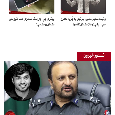
وڌيڪ سُکيو ڪير، پرڻيل يا ڇَڙو؟ ماهرن
بيٽري جي چارجنگ تڪڙي ختم ٿيڻ کان
جي راءِ کي توهان ڪيئن ٿا ڏسو!
ڪيئن روڪجي؟
نڪور خبرون