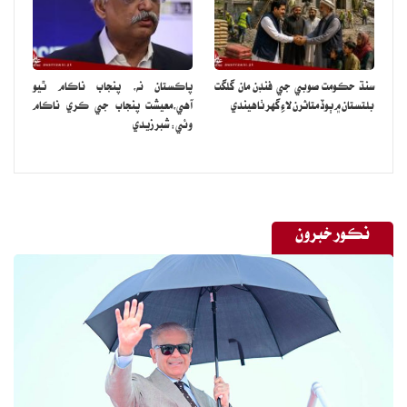
جو نالو آصف علي زرداري ڏنو.
سنڌ حڪومت صوبي جي فنڊن مان گلگت
پاڪستان نه، پنجاب ناڪام ٿيو
بلتستان ۾ ٻوڏ متاثرن لاءِ گهر ٺاهيندي
آهي،معيشت پنجاب جي ڪري ناڪام
وئي: شبر زيدي
نڪور خبرون