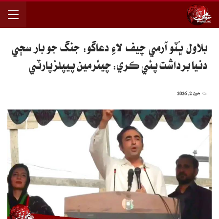
بلاول ڀُٽو آرمي چيف لاءِ دعاگو: جنگ جو بار سڄي
دنيا برداشت پئي ڪري: چيئرمين پيپلزپارٽي
On
جون 2, 2026