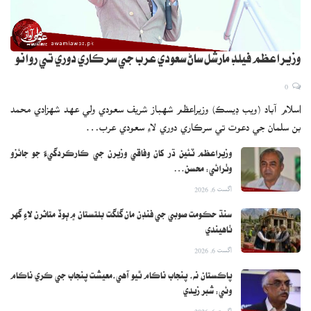
وزيراعظم فيلڊ مارشل ساڻ سعودي عرب جي سرڪاري دوري تي روانو
0
اسلام آباد (ويب ڊيسڪ) وزيراعظم شهباز شريف سعودي ولي عهد شهزادي محمد
بن سلمان جي دعوت تي سرڪاري دوري لاءِ سعودي عرب…
وزيراعظم ٽئين ڌر کان وفاقي وزيرن جي ڪارڪردگيءَ جو جائزو
وٺرائي: محسن…
اگست 6, 2026
سنڌ حڪومت صوبي جي فنڊن مان گلگت بلتستان ۾ ٻوڏ متاثرن لاءِ گهر
ٺاهيندي
اگست 6, 2026
پاڪستان نه، پنجاب ناڪام ٿيو آهي،معيشت پنجاب جي ڪري ناڪام
وئي: شبر زيدي
اگست 6, 2026