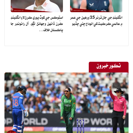
انگلينڊ جي جان ٽرنر 25 ورهين جي عمر
اسٽوڪس جي کوٽ پوري ڪرڻ لاءِ انگلينڊ
۾ عالمي ڪرڪيٽ کي الوداع چئي ڇڏيو
ڪُرن ڏانهن وجهائڻ لڳو، آل رائونڊر جا
پاڪستان خلاف…
نڪور خبرون