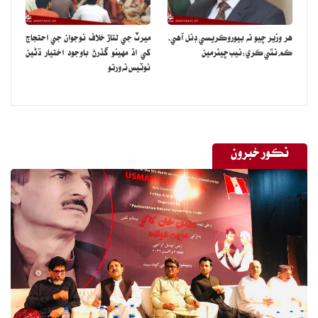
هر وزير چيو ته بيوروڪريسي ڊنل آهي،
ميرٽ جي لتاڙ خلاف نوجوان جي احتجاج
ڪم نٿي ڪري:نيب چيئرمين
کي اڌ مهينو گذرڻ باوجود اختيار ڌڻين
نوٽيس نه ورتو
نڪور خبرون