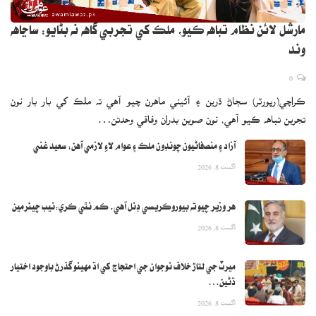
مارشل لائن نظام تباهه ڪيو، ملڪ کي تجربي گاهه نه بڻايو: ساڃاهه
وند
0
ڪراچي(رپورٽر) سڄاڻ ڌرين ۽ آئيني ماهرن چيو آهي ته ملڪ کي بار بار نون
تجربن تباهه ڪيو آهي، نون صوبن بدران وفاقي وحدتن…
آزاد ۽ منصفاڻيون چونڊون ملڪ ۽ عوام لاءِ لازمي آهن: سعيد غني
اگست 8, 2026
هر وزير چيو ته بيوروڪريسي ڊنل آهي، ڪم نٿي ڪري:نيب چيئرمين
اگست 8, 2026
ميرٽ جي لتاڙ خلاف نوجوان جي احتجاج کي اڌ مهينو گذرڻ باوجود اختيار
ڌڻين…
اگست 8, 2026