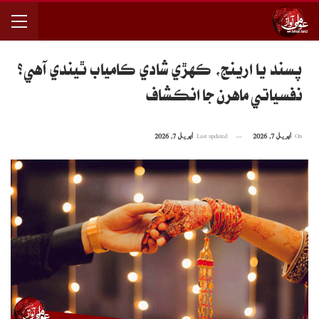
پسند يا ارينج، ڪهڙي شادي ڪامياب ٿيندي آهي؟
نفسياتي ماهرن جا انڪشاف
On
اپریل 7, 2026
Last updated
اپریل 7, 2026