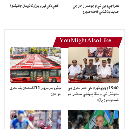
ڪراچي ۾ پي ٽي آءِ جو عمران خان جي
کجيءَ کي کير ۾ ٻوڙي کائڻ سان ڇا ٿيندو؟
حمايت ۽ ڌانڌلي خلاف احتجاج
You Might Also Like
1940ع واري ٺهراءُ کي ختم ڪرڻ جي
ميٽرو بس سروس 11 آگسٽ کان بند ڪرڻ
ڪوشش ٿي ته سنڌ پنهنجي مستقبل جو
جو اعلان
فيصلو ڪرڻ ۾ آزاد…