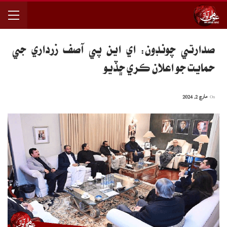
صدارتي چونڊون: اي اين پي آصف زرداري جي
حمايت جو اعلان ڪري ڇڏيو
On
مارچ 2, 2024