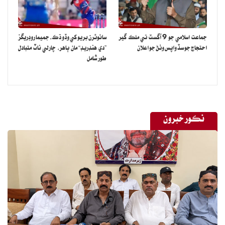
جماعت اسلامي جو 9 آگسٽ تي ملڪ گير
سائوٿرن بريو کي وڏو ڌڪ، جميما روڊريگز
احتجاج جو سڏ واپس وٺڻ جو اعلان
”دي هنڊريڊ“ مان ٻاهر، چارلي ناٽ متبادل
طور شامل
نڪور خبرون