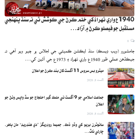
1940ع واري ٺهراءُ کي ختم ڪرڻ جي ڪوشش ٿي ته سنڌ پنهنجي
مستقبل جو فيصلو ڪرڻ ۾ آزاد…
0
ڄامشورو (ويب ڊيسڪ) سنڌ ايڪشن ڪميٽي جي اجلاس ۾ چيو ويو آهي ته
جيڪڏهن عملي طور 1940ع واري ٺهراءُ ۽ 1973ع جي آئين کي…
ميٽرو بس سروس 11 آگسٽ کان بند ڪرڻ جو اعلان
اگست 8, 2026
جماعت اسلامي جو 9 آگسٽ تي ملڪ گير احتجاج جو سڏ واپس وٺڻ جو
اعلان
اگست 8, 2026
سائوٿرن بريو کي وڏو ڌڪ، جميما روڊريگز ”دي هنڊريڊ“ مان ٻاهر،
چارلي ناٽ…