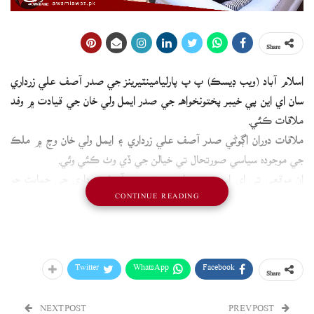
Share
اسلام آباد (ويب ڊيسڪ) پ پ پارليامينٽيرينز جي صدر آصف علي زرداري
سان اي اين پي خيبر پختونخواهه جي صدر ايمل ولي خان جي قيادت ۾ وفد
ملاقات ڪئي.
ملاقات دوران اڳوڻي صدر آصف علي زرداري ۽ ايمل ولي خان وچ ۾ ملڪ
جي موجوده سياسي صورتحال تي خيالن جي ڏي وٺ ڪئي وئي.
ان موقعي تي اي اين پي صدارتي چونڊن ۾ آصف زرداري جي حمايت جو
CONTINUE READING
اعلان ڪيو، جنهن تي اڳوڻي صدر سندن ٿورا مڃيا.
Twitter
WhatsApp
Facebook
Share
NEXT POST
PREV POST