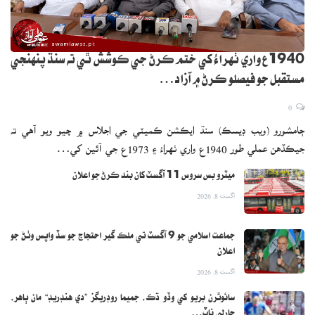
1940ع واري ٺهراءُ کي ختم ڪرڻ جي ڪوشش ٿي ته سنڌ پنهنجي
مستقبل جو فيصلو ڪرڻ ۾ آزاد…
0
ڄامشورو (ويب ڊيسڪ) سنڌ ايڪشن ڪميٽي جي اجلاس ۾ چيو ويو آهي ته
جيڪڏهن عملي طور 1940ع واري ٺهراءُ ۽ 1973ع جي آئين کي…
ميٽرو بس سروس 11 آگسٽ کان بند ڪرڻ جو اعلان
اگست 8, 2026
جماعت اسلامي جو 9 آگسٽ تي ملڪ گير احتجاج جو سڏ واپس وٺڻ جو
اعلان
اگست 8, 2026
سائوٿرن بريو کي وڏو ڌڪ، جميما روڊريگز ”دي هنڊريڊ“ مان ٻاهر،
چارلي ناٽ…