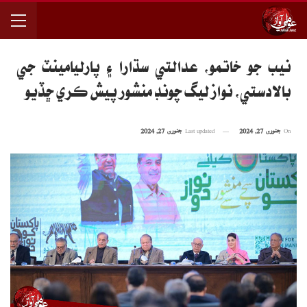
نيب جو خاتمو، عدالتي سڌارا ۽ پارليامينٽ جي
بالادستي، نواز ليگ چونڊ منشور پيش ڪري ڇڏيو
On
جنوری 27, 2024
Last updated
جنوری 27, 2024