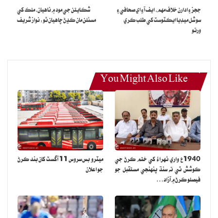
ججز ۽ ادارن خلاف مهم، ايف آءِ اي صحافي ۽
شڪايتن جي مود ۾ ناهيان، ملڪ کي
Honest – Competent – Committed
سوشل ميڊيا ايڪٽوسٽ کي طلب ڪري
مسئلن مان ڪڍڻ چاهيان ٿو: نواز شريف
ورتو
Absolute well built manifesto and this is the
manifesto that will be manifested!!
#PMLNManifesto
pic.twitter.com/LYYTRMmzpe
You Might Also Like
January 27, 2024
— PMLN (@pmln_org)
چونڊ منشور ۾ چيو ويو آهي ته عدالتي ۽ انتظامي سڌارن جي رٿابندي
1940ع واري ٺهراءُ کي ختم ڪرڻ جي
ميٽرو بس سروس 11 آگسٽ کان بند ڪرڻ
ڪوشش ٿي ته سنڌ پنهنجي مستقبل جو
جو اعلان
ڪئي ويندي، آئيني سڌارن اِهو به شامل آهي ته آرٽيڪل 62 ۽ 63 کي
فيصلو ڪرڻ ۾ آزاد…
اصل حالت ۾ بحال ڪيو ويندو، عدالتي، قانوني، پنچائت سسٽم ۽ تڪرارن
جي حل جو متبادل نظام هوندو، عدالتي، قانوني ۽ انصاف جي نظام ۾
سڌارا آندا ويندا، بروقت ۽ اثرائتو عدالتي نظام لاڳو ڪيو ويندو، ان ڳالهه