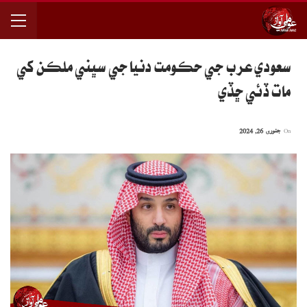
سعودي عرب جي حڪومت دنيا جي سڀني ملڪن کي
مات ڏئي ڇڏي
On
جنوری 26, 2024