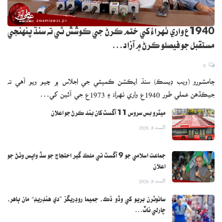
1940ع واري ٺهراءُ کي ختم ڪرڻ جي ڪوشش ٿي ته سنڌ پنهنجي
مستقبل جو فيصلو ڪرڻ ۾ آزاد…
0
ڄامشورو (ويب ڊيسڪ) سنڌ ايڪشن ڪميٽي جي اجلاس ۾ چيو ويو آهي ته
جيڪڏهن عملي طور 1940ع واري ٺهراءُ ۽ 1973ع جي آئين کي…
ميٽرو بس سروس 11 آگسٽ کان بند ڪرڻ جو اعلان
اگست 8, 2026
جماعت اسلامي جو 9 آگسٽ تي ملڪ گير احتجاج جو سڏ واپس وٺڻ جو
اعلان
اگست 8, 2026
سائوٿرن بريو کي وڏو ڌڪ، جميما روڊريگز ”دي هنڊريڊ“ مان ٻاهر،
چارلي ناٽ…