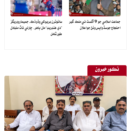
جماعت اسلامي جو 9 آگسٽ تي ملڪ گير
سائوٿرن بريو کي وڏو ڌڪ، جميما روڊريگز
احتجاج جو سڏ واپس وٺڻ جو اعلان
”دي هنڊريڊ“ مان ٻاهر، چارلي ناٽ متبادل
طور شامل
نڪور خبرون