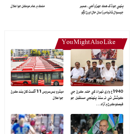
آهي. گذريل سال سعودي حڪومت کي 85 سيڪڙو عوام جي حمايت
ٻنهي جو ڏک هڪ جهڙو آهي: عمير
ملڪ ۾ عام موڪل جو اعلان
حاصل هئي.
جيسوال ثانيا مرزا سان حال اورڻ لڳو
عوامي اعتماد جي لحاظ سان سعودي عرب کان پوءِ چين ٻئين نمبر تي
آهي، چين جي 85 سيڪڙو آبادي حڪومت تي اعتماد ڪري ٿي.
You Might Also Like
ان لسٽ ۾ 84 سيڪڙو عوامي حمايت سان يو اَي اِي ٽين ۽ سنگاپور 77
سيڪڙو سان چوٿين نمبر تي آهي.
ميڊيا ۽ ڪاروباري شعبو
ايڊلمين ڪنسلٽنگ اينڊ پبلڪ رليشنز پاران جاري ڪيل رپورٽ ۾
انڪشاف ڪيو ويو آهي ته سعودي عرب ڪاروباري شعبي جي اعتماد جي
1940ع واري ٺهراءُ کي ختم ڪرڻ جي
ميٽرو بس سروس 11 آگسٽ کان بند ڪرڻ
انڊيڪس ۾ عالمي سطح تي چوٿين نمبر تي پهچي ويو آهي ۽ رپورٽ ۾
ڪوشش ٿي ته سنڌ پنهنجي مستقبل جو
جو اعلان
فيصلو ڪرڻ ۾ آزاد…
شامل 28 ملڪن مان ميڊيا اعتماد جي انڊيڪس ۾ ستين نمبر تي آهي.