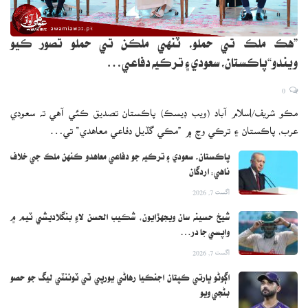
”هڪ ملڪ تي حملو، ٽنهي ملڪن تي حملو تصور ڪيو
ويندو“پاڪستان، سعودي ۽ ترڪيه دفاعي…
0
مڪو شريف/اسلام آباد (ويب ڊيسڪ) پاڪستان تصديق ڪئي آهي ته سعودي
عرب، پاڪستان ۽ ترڪي وچ ۾ ”مڪي گڏيل دفاعي معاهدي“ تي…
پاڪستان، سعودي ۽ ترڪيه جو دفاعي معاهدو ڪنهن ملڪ جي خلاف
ناهي: اردگان
اگست 7, 2026
شيخ حسينه سان ويجهڙايون، شڪيب الحسن لاءِ بنگلاديشي ٽيم ۾
واپسي جا در…
اگست 7, 2026
اڳوڻو ڀارتي ڪپتان اجنڪيا رهاڻي يورپي ٽي ٽوئنٽي ليگ جو حصو
بڻجي ويو