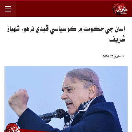
اسان جي حڪومت ۾ ڪو سياسي قيدي نه هو: شهباز
شريف
On
جنوری 25, 2024