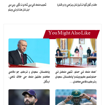
مفت ۾ گول گپا نه ڏيڻ تان ريڙهي وارو قتل!
شعيب ملڪ کي ٻي شادي نه لڳي، پي بي
ايل تان هٿ ڌوئي ويٺو
You Might Also Like
”هڪ ملڪ تي حملو، ٽنهي ملڪن تي
پاڪستان، سعودي ۽ ترڪيه جو دفاعي
حملو تصور ڪيو ويندو“پاڪستان، سعودي
معاهدو ڪنهن ملڪ جي خلاف ناهي:
۽ ترڪيه دفاعي معاهدي…
اردگان