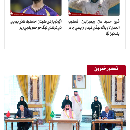
شيخ حسينه سان ويجهڙايون، شڪيب
اڳوڻو ڀارتي ڪپتان اجنڪيا رهاڻي يورپي
الحسن لاءِ بنگلاديشي ٽيم ۾ واپسي جا در
ٽي ٽوئنٽي ليگ جو حصو بڻجي ويو
بند ٿيڻ لڳا
نڪور خبرون