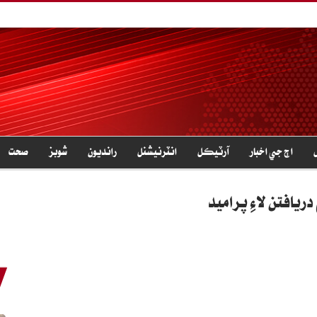
اڄ جي اخبار
آرٽيڪل
انٽرنيشنل
رانديون
شوبز
صحت
يافتن لاءِ پراميد