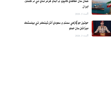
عمان سان معاهدي کانپوءِ به آبناءِ هرمز ٿڏي تي نه کلندو:
ايران
اگست 5, 2026
حوثين جو ڳاڙهي سمنڊ ۾ سعودي آئل ٽينڪر تي بيلسٽڪ
ميزائلن سان حملو
اگست 5, 2026