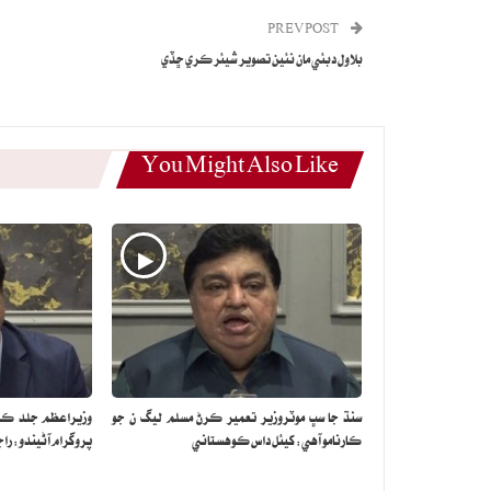
PREV POST
بلاول دبئي مان نئين تصوير شيئر ڪري ڇڏي
You Might Also Like
سنڌ جا سڀ موٽروزير تعمير ڪرڻ مسلم ليگ ن جو
وزيراعظم جلد ڪراچ
ڪارنامو آهي: کيئل داس ڪوهستاني
پروگرام آڻيندو: راجا