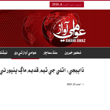
جمعرات, اگست 6, 2026
نڪور خبرون
سنڌ سماچار
عوامي آواز ٽي وي
نيشنل
ڌاٻيجي: اٽلي جي ٽيم قديم ماڳ ڀنڀور تي در
On
نومبر 25, 2023