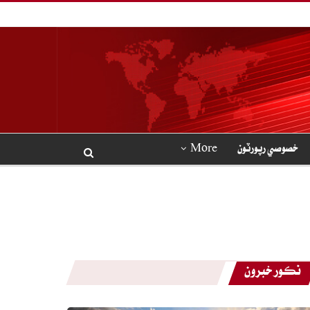
خصوصي رپورٽون
More
نڪور خبرون