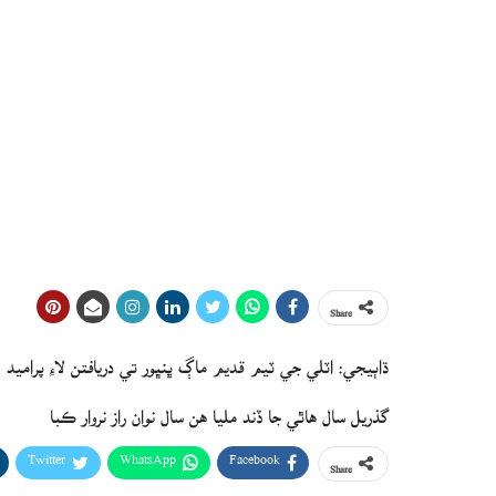
Share
ڌاٻيجي: اٽلي جي ٽيم قديم ماڳ ڀنڀور تي دريافتن لاءِ پراميد
گذريل سال هاٿي جا ڏند مليا هن سال نوان راز نروار ڪبا
Twitter
WhatsApp
Facebook
Share