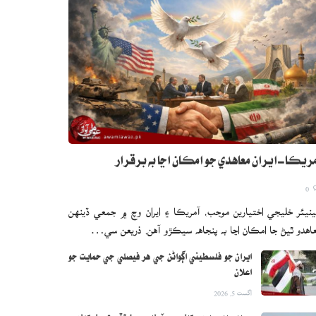
ريڪا-ايران معاهدي جو امڪان اڃا به برقرار
0
نيئر خليجي اختيارين موجب، آمريڪا ۽ ايران وچ ۾ جمعي ڏينهن
اهدو ٿيڻ جا امڪان اڃا به پنجاهه سيڪڙو آهن. ذريعن سي…
ايران جو فلسطيني اڳواڻن جي هر فيصلي جي حمايت جو
اعلان
اگست 5, 2026