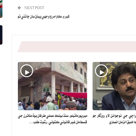
NEXT POST
کير ۾ ڪارا مرچ وجهي پيئڻ سان ڇا ٿئي ٿو
ي جي نوجوانن لاءِ روزگار جو
ميرپور ماٿيلو: سنڌ بينڪ عملي طرفان ٻوڏ متاثرن جي
 خليق الزمان انصاري
قسط مان غير قانوني ڪٽوتي، رشوت طلب…