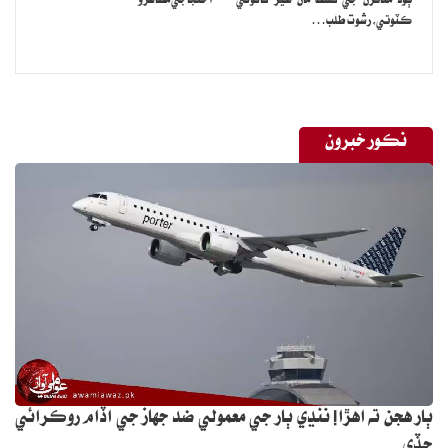
ٻوڏ متاثرن جي قسط مان غير قانوني
احتجاجي مظاهرو
ڪٽوتي، رشوت طلب…
نڪور خبرون
ٻار هجن ته اهڙا! ننڍي ٻار جي معمولي ضد جهاز جي اڏام روڪرائي
ڇڏي