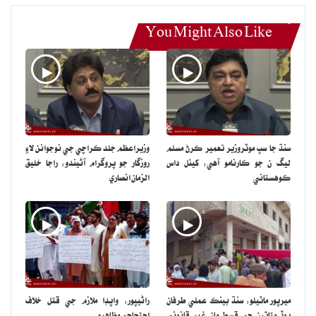
You Might Also Like
سنڌ جا سڀ موٽروزير تعمير ڪرڻ مسلم
وزيراعظم جلد ڪراچي جي نوجوانن لاءِ
ليگ ن جو ڪارنامو آهي: کيئل داس
روزگار جو پروگرام آڻيندو: راجا خليق
ڪوهستاني
الزمان انصاري
ميرپور ماٿيلو: سنڌ بينڪ عملي طرفان
راڻيپور: واپڊا ملازم جي قتل خلاف