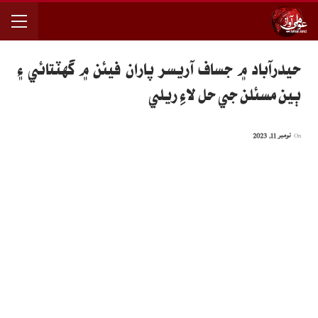
حيدرآباد ۾ جساف آريسر پاران فيئن ۾ گهٽتائي ۽
ٻين مسئلن جي حل لاءِ ريلي
On
نومبر 11, 2023