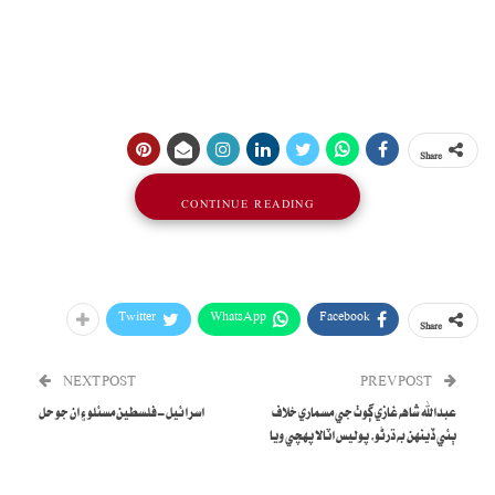
Share
CONTINUE READING
Twitter
WhatsApp
Facebook
Share
NEXT POST
PREV POST
عبدالله شاهه غازي ڳوٺ جي مسماري خلاف
اسرائيل-فلسطين مسئلو ۽ ان جو حل
ٻئي ڏينهن به ڌرڻو، پوليس اٽالا پهچي ويا