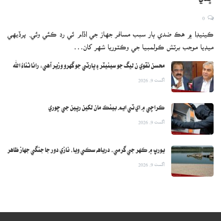
0
ڪينيڊا ۾ هڪ ضدي ٻار سبب مسافر جهاز جي اڏام ئي رد ڪئي وئي. پرڏيهي
ميڊيا موجب برٽش ڪولمبيا جي وڪٽوريا شهر کان…
محسن نقوي ن ليگ جو سينيٽر ۽ پارٽي جو گهرو وزير آهي: رانا ثناءُ الله
اگست 9, 2026
ڪراچي ۾ اي ٽي ايم بينڪ مان لکين رپين جي چوري
اگست 9, 2026
يورپ ۾ ڪهر جي گرمي، درياهه سڪي ويا، نازي دور جا جنگي جهاز ظاهر
اگست 9, 2026