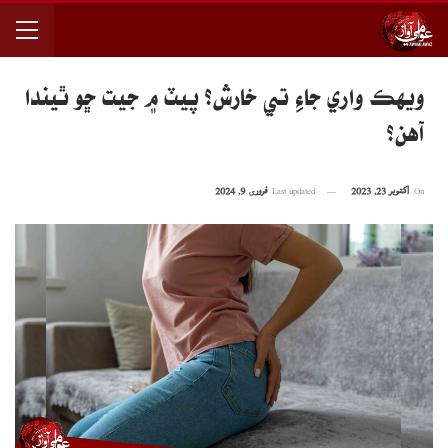
ويهڪ واري جاءِ تي خارش؟ پيٽ ۾ جيت ڇو ٿيندا
آهن؟
On
اکتوبر 23, 2023
Last updated
فروری 9, 2024