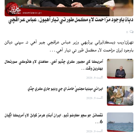
دٻاءُ باوجود مزاحمت لاءِ مڪمل طور تي تيار آهيون: عباس عراقچي
0
تهران(ويب ڊيسڪ)ايراني پرڏيهي وزير عباس عراقچي چيو آهي ته سڀني دٻائن
باوجود ايران مزاحمت لاءِ مڪمل طور تي تيار آهي.…
آمريڪا کي مجبور ڪري ڇڏيو آهي، معاهدي لاءِ هاڻوڪي صورتحال
بهترين وقت…
اگست 9, 2026
ايراني ميڊيا مجتبيٰ خامنه اي جي وڊيو جاري ڪري ڇڏي
اگست 9, 2026
نقصانن جو سڄو معاوضو ڏيو، ايران آبناءِ هرمز کولڻ لاءِ آمريڪا اڳيان
6…
اگست 9, 2026