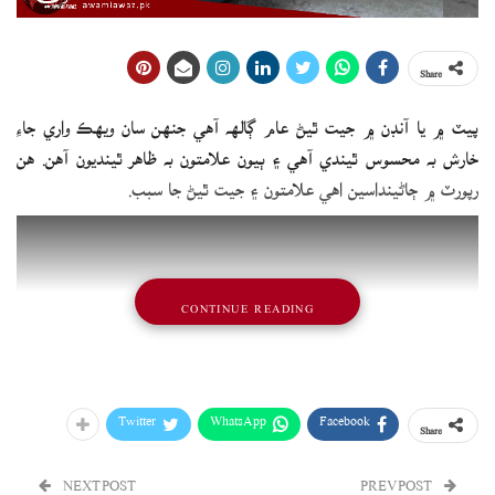
Share
پيٽ ۾ يا آنڊن ۾ جيت ٿيڻ عام ڳالهه آهي جنهن سان ويهڪ واري جاءِ
خارش به محسوس ٿيندي آهي ۽ ٻيون علامتون به ظاهر ٿينديون آهن. هن
رپورٽ ۾ ڄاڻينداسين اهي علامتون ۽ جيت ٿيڻ جا سبب.
CONTINUE READING
Twitter
WhatsApp
Facebook
Share
NEXT POST
PREV POST