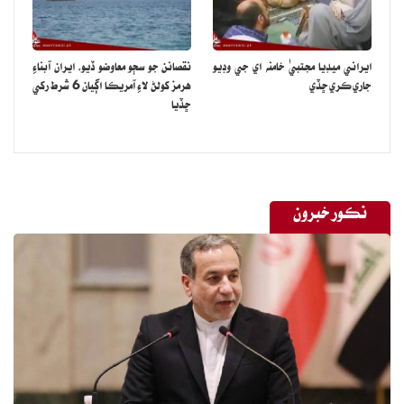
ايراني ميڊيا مجتبيٰ خامنه اي جي وڊيو
نقصانن جو سڄو معاوضو ڏيو، ايران آبناءِ
جاري ڪري ڇڏي
هرمز کولڻ لاءِ آمريڪا اڳيان 6 شرط رکي
ڇڏيا
نڪور خبرون