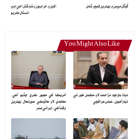
گوگل ميپس ۾ بهترين فيچر شامل
اکين ۾ خرابيون ۽ ننڊ ڦٽل؟ هي ايپ
انسٽال ڪريو
You Might Also Like
دٻاءُ باوجود مزاحمت لاءِ مڪمل طور تي
آمريڪا کي مجبور ڪري ڇڏيو آهي،
تيار آهيون: عباس عراقچي
معاهدي لاءِ هاڻوڪي صورتحال بهترين
وقت آهي: ايراني صدر