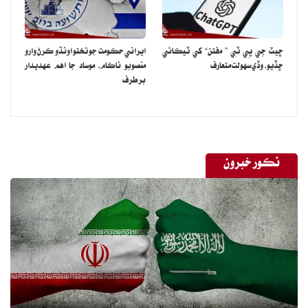
چيٽ جِي پِي ٽِي ” مفتن“ کي ٽيڪائي
ايراني حڪومت جو تختو اونڌو ڪرڻ وارو
ڇڏيو، وڏي سهولت متعارف
منصوبو ناڪام، موساد جا اهم عهديدار
برطرف
نڪور خبرون