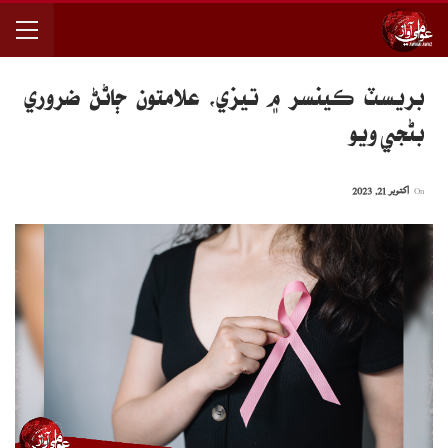
بريسٽ ڪينسر ۾ تيزي، علامتون ڄاڻڻ ضروري
بڻجي ويو
On
اکتوبر 21, 2023