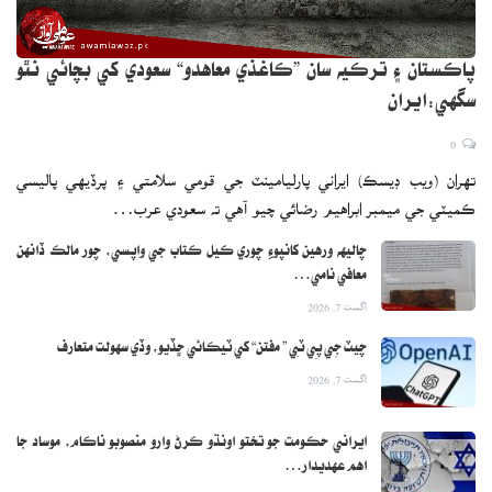
پاڪستان ۽ ترڪيه سان ”ڪاغذي معاهدو“ سعودي کي بچائي نٿو
سگهي:ايران
0
تهران (ويب ڊيسڪ) ايراني پارليامينٽ جي قومي سلامتي ۽ پرڏيهي پاليسي
ڪميٽي جي ميمبر ابراهيم رضائي چيو آهي ته سعودي عرب…
چاليهه ورهين کانپوءِ چوري ڪيل ڪتاب جي واپسي، چور مالڪ ڏانهن
معافي نامي…
اگست 7, 2026
چيٽ جِي پِي ٽِي ” مفتن“ کي ٽيڪائي ڇڏيو، وڏي سهولت متعارف
اگست 7, 2026
ايراني حڪومت جو تختو اونڌو ڪرڻ وارو منصوبو ناڪام، موساد جا
اهم عهديدار…