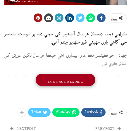
Share
ڪراچي (ويب ڊيسڪ) هر سال آڪٽوبر کي سڄي دنيا ۾ بريسٽ ڪينسر
جي آگاهي واري مهيني طور ملهايو ويندو آهي.
چھاتی جو ڪينسر هڪ عام بيماري آهي جيڪا هر سال لکين عورتن کي
متاثر ڪري ٿي.
جيڪڏهن هن مرض جي بروقت سڃاڻپ نه ٿئي ته ان جو علاج ڏکيو ٿي
CONTINUE READING
ويندو آهي.
ڇاتي جي ڪينسر جي شرح هر سال خطرناڪ حد تائين وڌي رهي آهي ۽ ان
واڌ جو وڏو سبب عورتن جي اڻڄاڻائي آهي.
Twitter
WhatsApp
Facebook
Share
NEXT POST
PREV POST