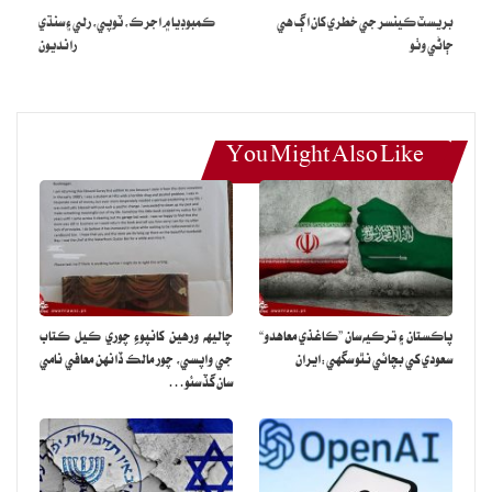
بريسٽ ڪينسر جي خطري کان اڳ هي
ڪمبوڊيا ۾ اجرڪ، ٽوپي، رلي ۽ سنڌي
ڄاڻي وٺو
رانديون
You Might Also Like
پاڪستان ۽ ترڪيه سان ”ڪاغذي معاهدو“
چاليهه ورهين کانپوءِ چوري ڪيل ڪتاب
سعودي کي بچائي نٿو سگهي:ايران
جي واپسي، چور مالڪ ڏانهن معافي نامي
سان گڏ سئو…