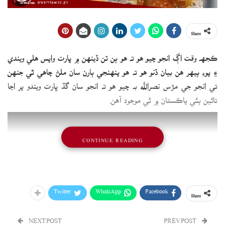
Share
ڪجهه وقت اڳ انجو چيو هو ته هو ٻن ٽن ڏينهن ۾ ڀارت واپس هلي ويندي
۽ پوءِ ٻيهر هن بيان ڏنو هو ته هو پنهنجي ٻارن سان ملڻ چاهي ٿي جنهن
تي انجو جي مڙس نصرالله به چيو هو ته انجو سان گڏ ڀارت ويندو پر اڃا
تائين ٻئي پاڪستان ۾ ئي موجود آهن.
CONTINUE READING
Twitter
WhatsApp
Facebook
Share
NEXT POST
PREV POST