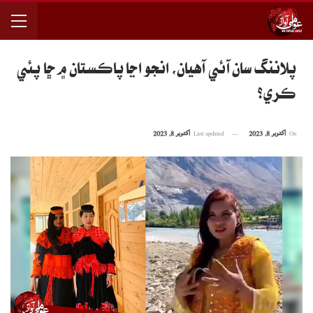
پلاننگ سان آئي آهيان، انجو اڃا پاڪستان ۾ ڇا پئي
ڪري؟
On
اکتوبر 8, 2023
Last updated
اکتوبر 8, 2023