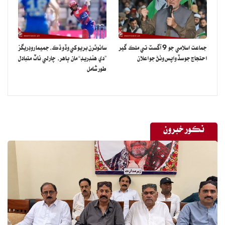
جماعت اسلامي جو 9 آگسٽ تي ملڪ گير
سائوٿرن بريو کي وڏو ڌڪ، جميما روڊريگز
احتجاج جو سڏ واپس وٺڻ جو اعلان
”دي هنڊريڊ“ مان ٻاهر، چارلي ناٽ متبادل
طور شامل
نڪور خبرون