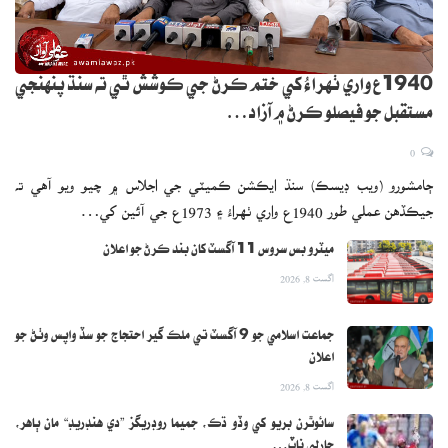
1940ع واري ٺهراءُ کي ختم ڪرڻ جي ڪوشش ٿي ته سنڌ پنهنجي
مستقبل جو فيصلو ڪرڻ ۾ آزاد…
0
ڄامشورو (ويب ڊيسڪ) سنڌ ايڪشن ڪميٽي جي اجلاس ۾ چيو ويو آهي ته
جيڪڏهن عملي طور 1940ع واري ٺهراءُ ۽ 1973ع جي آئين کي…
ميٽرو بس سروس 11 آگسٽ کان بند ڪرڻ جو اعلان
اگست 8, 2026
جماعت اسلامي جو 9 آگسٽ تي ملڪ گير احتجاج جو سڏ واپس وٺڻ جو
اعلان
اگست 8, 2026
سائوٿرن بريو کي وڏو ڌڪ، جميما روڊريگز ”دي هنڊريڊ“ مان ٻاهر،
چارلي ناٽ…