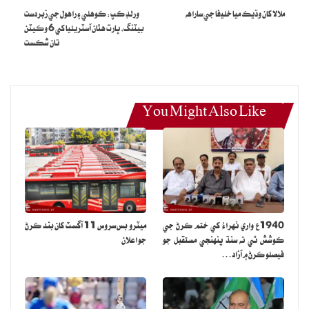
ملالا کان وڌيڪ ميا خليفا جي ساراهه
ورلڊ ڪپ: ڪوهلي ۽ راهول جي زبردست
بيٽنگ، ڀارت هٿان آسٽريليا کي 6 وڪيٽن
تان شڪست
You Might Also Like
1940ع واري ٺهراءُ کي ختم ڪرڻ جي
ميٽرو بس سروس 11 آگسٽ کان بند ڪرڻ
ڪوشش ٿي ته سنڌ پنهنجي مستقبل جو
جو اعلان
فيصلو ڪرڻ ۾ آزاد…