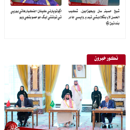
شيخ حسينه سان ويجهڙايون، شڪيب
اڳوڻو ڀارتي ڪپتان اجنڪيا رهاڻي يورپي
الحسن لاءِ بنگلاديشي ٽيم ۾ واپسي جا در
ٽي ٽوئنٽي ليگ جو حصو بڻجي ويو
بند ٿيڻ لڳا
نڪور خبرون