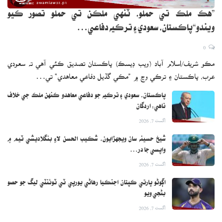
”هڪ ملڪ تي حملو، ٽنهي ملڪن تي حملو تصور ڪيو
ويندو“پاڪستان، سعودي ۽ ترڪيه دفاعي…
0
مڪو شريف/اسلام آباد (ويب ڊيسڪ) پاڪستان تصديق ڪئي آهي ته سعودي
عرب، پاڪستان ۽ ترڪي وچ ۾ ”مڪي گڏيل دفاعي معاهدي“ تي…
پاڪستان، سعودي ۽ ترڪيه جو دفاعي معاهدو ڪنهن ملڪ جي خلاف
ناهي: اردگان
اگست 7, 2026
شيخ حسينه سان ويجهڙايون، شڪيب الحسن لاءِ بنگلاديشي ٽيم ۾
واپسي جا در…
اگست 7, 2026
اڳوڻو ڀارتي ڪپتان اجنڪيا رهاڻي يورپي ٽي ٽوئنٽي ليگ جو حصو
بڻجي ويو
اگست 7, 2026