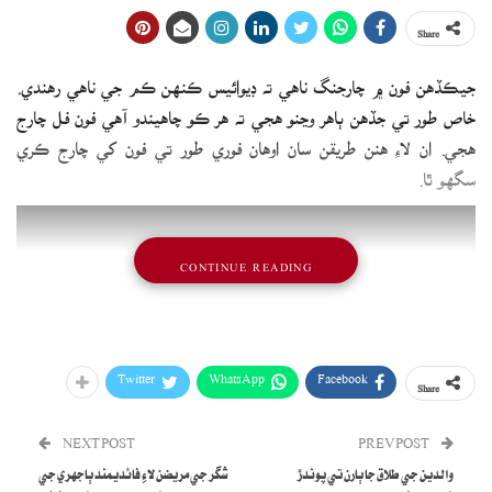
Share
جيڪڏهن فون ۾ چارجنگ ناهي ته ڊيوائيس ڪنهن ڪم جي ناهي رهندي.
خاص طور تي جڏهن ٻاهر وڃنو هجي ته هر ڪو چاهيندو آهي فون فل چارج
هجي. ان لاءِ هنن طريقن سان اوهان فوري طور تي فون کي چارج ڪري
سگهو ٿا.
CONTINUE READING
Twitter
WhatsApp
Facebook
Share
NEXT POST
PREV POST
والدين جي طلاق جا ٻارن تي پوندڙ
شگر جي مريضن لاءِ فائديمند ٻاجهري جي