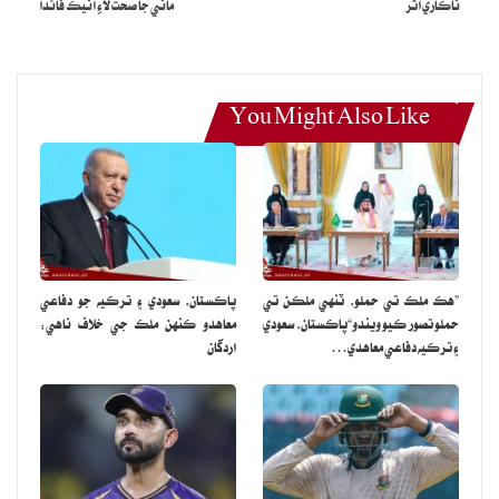
ناڪاري اثر
ماني جا صحت لاءِ انيڪ فائدا
You Might Also Like
”هڪ ملڪ تي حملو، ٽنهي ملڪن تي
پاڪستان، سعودي ۽ ترڪيه جو دفاعي
حملو تصور ڪيو ويندو“پاڪستان، سعودي
معاهدو ڪنهن ملڪ جي خلاف ناهي:
۽ ترڪيه دفاعي معاهدي…
اردگان