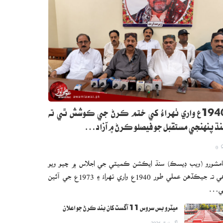
1940ع واري ٺهراءُ کي ختم ڪرڻ جي ڪوشش ٿي ته
ڌ پنهنجي مستقبل جو فيصلو ڪرڻ ۾ آزاد…
0
مشورو (ويب ڊيسڪ) سنڌ ايڪشن ڪميٽي جي اجلاس ۾ چيو ويو
آهي ته جيڪڏهن عملي طور 1940ع واري ٺهراءُ ۽ 1973ع جي آئين
ي…
ميٽرو بس سروس 11 آگسٽ کان بند ڪرڻ جو اعلان
اگست 8, 2026