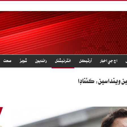
اڄ جي اخبار
آرٽيڪل
انٽرنيشنل
رانديون
شوبز
صحت
ين وينداسين: ڪئناڊا