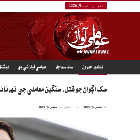
اتوار, اگست 9, 2026
نڪور خبرون
سنڌ سماچار
عوامي آواز ٽي وي
نيشنل
سک اڳواڻ جو قتل: سنگين معاملي جي تهه تائ
On
ستمبر 24, 2023
Last updated
ستمبر 24, 2023