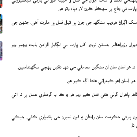
رت تي جاچ ۾ سهڪار ڪرڻ لاءِ دٻاءُ وڌو هو.
ت سک اڳواڻ هرديپ سنگهه جي جون ۾ ٿيل قتل ۾ ملوث آهي، جنهن جي
ن وزيراعظم جسٽن ٽروڊو کان ڀارت تي لڳايل الزامن بابت پڇيو ويو
 ته هو اسان سان ان سنگين معاملي جي تهه تائين پهچي سگھنداسين.
و هو. اسان اهو ڪيترائي هفتا اڳ ڪيو هو.
 ٻاهران گولي هڻي قتل ڪيو ويو هو ۽ ڪا به گرفتاري عمل ۾ نه آئي
ريون ڀارتي حڪومت سان رابطن ۽ فون نمبرن جي ڀائيواري ڪئي، جيڪي
ٿا.
 الزام کي ”احمقاڻو“ قرار ڏنو آهي.