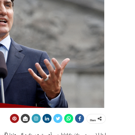
Share
اوتاوا (ويب ڊيسڪ) ڪئناڊا چيو آهي ته هن ڪيترائي هفتا ا