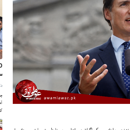
سن
ڄا
ک
ڳ پنهنجي ملڪ ۾ سک اڳواڻ جي قتل ۾ مبينا طور تي ڀارتي سيڪيورٽي