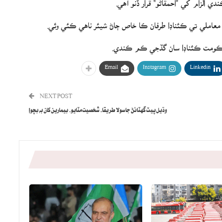
ن معاملي تي ڪئناڊا طرفان ڪا خاص ڄاڻ شيئر ناهي ڪئي وئي.
ي حڪومت ڪئناڊا سان گڏجي ڪم ڪندي.
Email
Instagram
Linkedin
NEXT POST
وڌيل پيٽ گهٽائڻ جا سولا طريقا، شخصيت مٽايو، بيمارين کان به بچو!