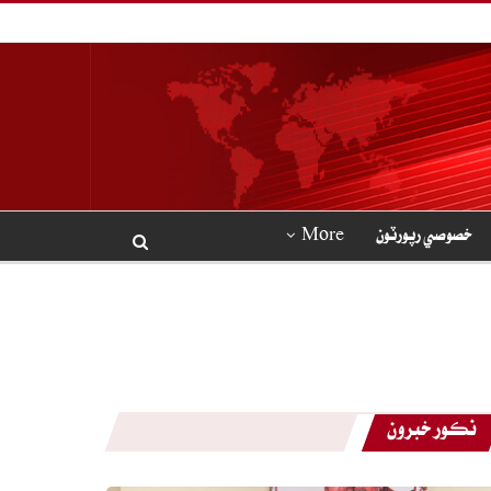
خصوصي رپورٽون
More
نڪور خبرون