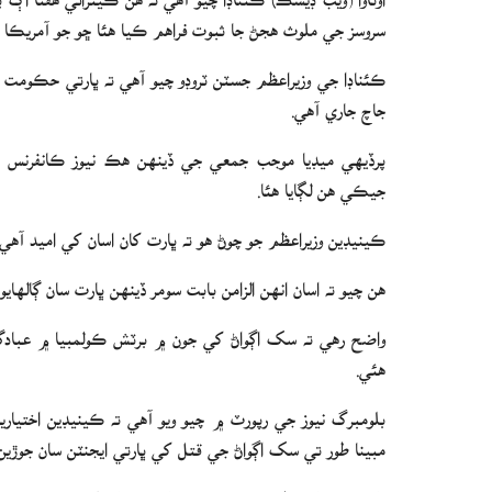
سروسز جي ملوث هجڻ جا ثبوت فراهم ڪيا هئا ڇو جو آمريڪا ڀا
ڪئناڊا جي وزيراعظم جسٽن ٽروڊو چيو آهي ته ڀارتي حڪوم
جاچ جاري آهي.
پرڏيهي ميڊيا موجب جمعي جي ڏينهن هڪ نيوز ڪانفرنس دورا
جيڪي هن لڳايا هئا.
ڪينيڊين وزيراعظم جو چوڻ هو ته ڀارت کان اسان کي اميد آهي
هن چيو ته اسان انهن الزامن بابت سومر ڏينهن ڀارت سان ڳالهاي
واضح رهي ته سک اڳواڻ کي جون ۾ برٽش ڪولمبيا ۾ عبادگاهه
هئي.
بلومبرگ نيوز جي رپورٽ ۾ چيو ويو آهي ته ڪينيڊين اختيا
مبينا طور تي سک اڳواڻ جي قتل کي ڀارتي ايجنٽن سان جوڙين 
ڀارت سرڪاري طور تي ڪنهن به ڄاڻ جي ڀائيواري جي ترديد ڪندي