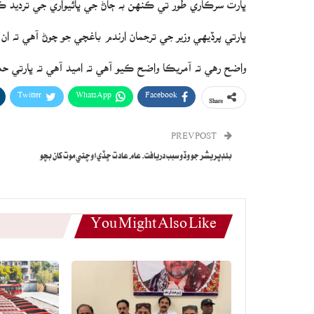
ڀارتي پرڏيهي وزير جي ترجمان ارندم باغچي جو چوڻ آهي ته ا
واضح رهي ته آمريڪا واضح ڪيو آهي ته اميد آهي ته ڀارت
Twitter
WhatsApp
Facebook
Share
PREV POST
بلڊپريشر جو وڏو سبب دريافت، عام عادت ڇڏي اوچتي موت کان بچو
You Might Also Like