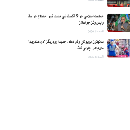
جماعت اسلامي جو 9 آگسٽ تي ملڪ گير احتجاج جو سڏ
واپس وٺڻ جو اعلان
اگست 8, 2026
سائوٿرن بريو کي وڏو ڌڪ، جميما روڊريگز ”دي هنڊريڊ“
مان ٻاهر، چارلي ناٽ…
اگست 8, 2026