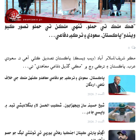
”هڪ ملڪ تي حملو، ٽنهي ملڪن تي حملو تصور ڪيو
ويندو“پاڪستان، سعودي ۽ ترڪيه دفاعي…
0
مڪو شريف/اسلام آباد (ويب ڊيسڪ) پاڪستان تصديق ڪئي آهي ته سعودي
عرب، پاڪستان ۽ ترڪي وچ ۾ ”مڪي گڏيل دفاعي معاهدي“ تي…
پاڪستان، سعودي ۽ ترڪيه جو دفاعي معاهدو ڪنهن ملڪ جي خلاف
ناهي: اردگان
اگست 7, 2026
شيخ حسينه سان ويجهڙايون، شڪيب الحسن لاءِ بنگلاديشي ٽيم ۾
واپسي جا در…
اگست 7, 2026
اڳوڻو ڀارتي ڪپتان اجنڪيا رهاڻي يورپي ٽي ٽوئنٽي ليگ جو حصو