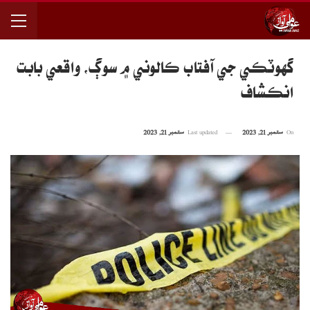
گهوٽڪي جي آفتاب ڪالوني ۾ سوڳ، واقعي بابت
انڪشاف
On
ستمبر 21, 2023
Last updated
ستمبر 21, 2023