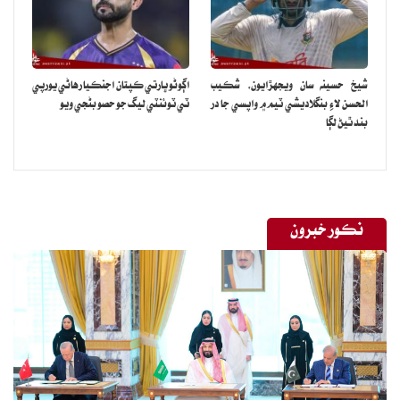
پوليس واقعي بابت وڌيڪ جاچ ڪري رهي آهي.
شيخ حسينه سان ويجهڙايون، شڪيب
اڳوڻو ڀارتي ڪپتان اجنڪيا رهاڻي يورپي
الحسن لاءِ بنگلاديشي ٽيم ۾ واپسي جا در
ٽي ٽوئنٽي ليگ جو حصو بڻجي ويو
بند ٿيڻ لڳا
نڪور خبرون