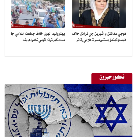
فوجي عدالتن ۾ شهرين جي ٽرائل خلاف
پيٽروليم ليوي خلاف جماعت اسلامي جا
فيصلو ڏيندڙ جسٽس مسرت هلالي رٽائر
ملڪ گير ڌرڻا، قومي شاهراهه بند
نڪور خبرون