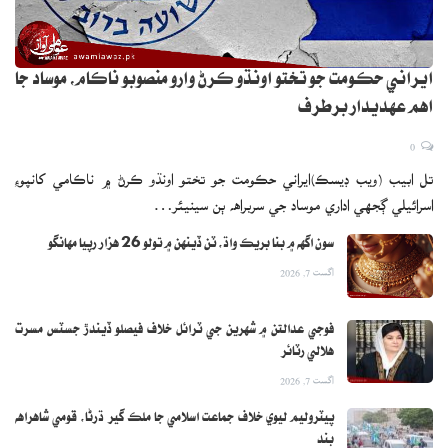
ايراني حڪومت جو تختو اونڌو ڪرڻ وارو منصوبو ناڪام، موساد جا
اهم عهديدار برطرف
0
تل ابيب (ويب ڊيسڪ)ايراني حڪومت جو تختو اونڌو ڪرڻ ۾ ناڪامي کانپوءِ
اسرائيلي ڳجهي اداري موساد جي سربراهه ٻن سينيئر…
سون اگهه ۾ بنا بريڪ واڌ، ٽن ڏينهن ۾ تولو 26 هزار رپيا مهانگو
اگست 7, 2026
فوجي عدالتن ۾ شهرين جي ٽرائل خلاف فيصلو ڏيندڙ جسٽس مسرت
هلالي رٽائر
اگست 7, 2026
پيٽروليم ليوي خلاف جماعت اسلامي جا ملڪ گير ڌرڻا، قومي شاهراهه
بند