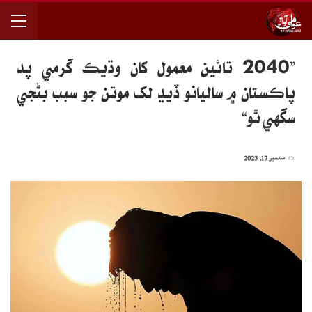
”2040 تائين معمول کان وڌيڪ گرمي پد
پاڪستان ۾ ساليانو ڏيڍ لک موتن جو سبب بڻجي
سگهي ٿو“
On
ستمبر 17, 2023