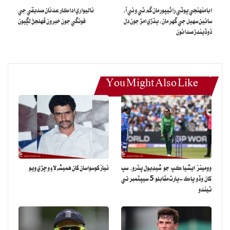
ابا منهنجي پوٽِي راڻيپور مان گم ٿي وئي آ،
ناليواري اداڪار عدنان صديقي جي
سائين سهيل جي گهر مان: ٻڌڙي امڙ جون دِل
فوتگي جون خبرون ڦهلجڻ لڳيون
ڌوڏيندڙ صدائون
You Might Also Like
وومينز ايشيا ڪپ جو شيڊيول پڌرو، سڀ
نياز کوسواسان کان هميشه لاءِ وڇڙي ويو
کان وڏو پاڪ-ڀارت مقابلو 5 سيپٽمبر تي
ٿيندو