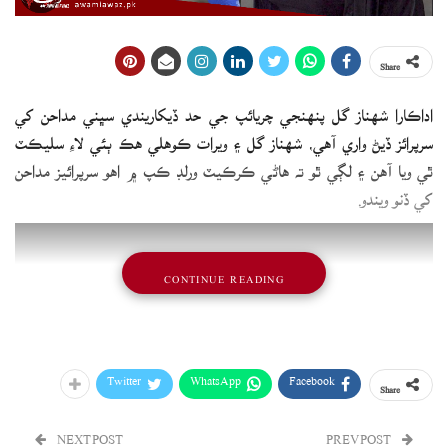
Share
اداڪارا شهناز گل پنهنجي چريائپ جي حد ڏيکاريندي سڀني مداحن کي
سرپرائز ڏيڻ واري آهي، شهناز گل ۽ ويرات ڪوهلي هڪ ٻئي لاءِ سليڪٽ
ٿي ويا آهن ۽ لڳي ٿو ته هاڻي ڪرڪيٽ ورلڊ ڪپ ۾ اهو سرپرائيز مداحن
کي ڏنو ويندو.
CONTINUE READING
Twitter
WhatsApp
Facebook
Share
NEXT POST
PREV POST