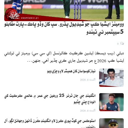
وومينز ايشيا ڪپ جو شيڊيول پڌرو، سڀ کان وڏو پاڪ-ڀارت مقابلو
5 سيپٽمبر تي ٿيندو
0
دبئي (ويب ڊيسڪ) ايشين ڪرڪيٽ ڪائونسل (اي سي سي) وومينز ٽي ٽوئنٽي
ايشيا ڪپ 2026ع جو شيڊيول جاري ڪري ڇڏيو آهي، جنهن…
نياز کوسواسان کان هميشه لاءِ وڇڙي ويو
اگست 6, 2026
انگلينڊ جي جان ٽرنر 25 ورهين جي عمر ۾ عالمي ڪرڪيٽ کي
الوداع چئي ڇڏيو
اگست 6, 2026
اسٽوڪس جي کوٽ پوري ڪرڻ لاءِ انگلينڊ ڪُرن ڏانهن وجهائڻ لڳو، آل
رائونڊر…