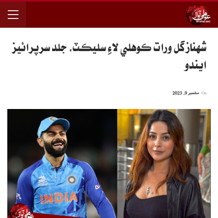
شهناز گل ورات ڪوهلي لاءِ سليڪٽ، جلد سرپرائيز
ايندو
On
ستمبر 9, 2023