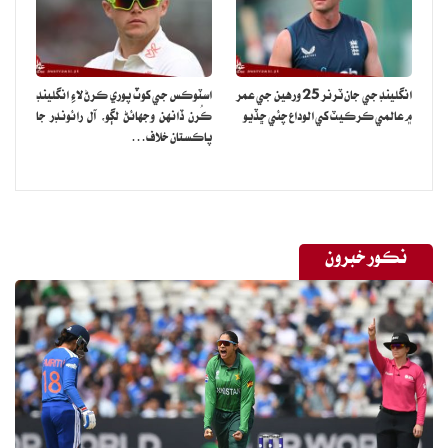
انگلينڊ جي جان ٽرنر 25 ورهين جي عمر
اسٽوڪس جي کوٽ پوري ڪرڻ لاءِ انگلينڊ
۾ عالمي ڪرڪيٽ کي الوداع چئي ڇڏيو
ڪُرن ڏانهن وجهائڻ لڳو، آل رائونڊر جا
پاڪستان خلاف…
نڪور خبرون