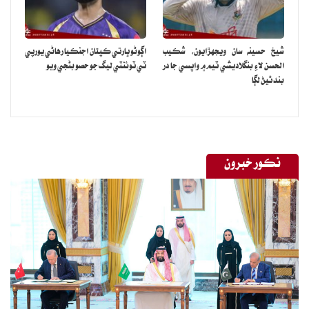
شيخ حسينه سان ويجهڙايون، شڪيب
اڳوڻو ڀارتي ڪپتان اجنڪيا رهاڻي يورپي
الحسن لاءِ بنگلاديشي ٽيم ۾ واپسي جا در
ٽي ٽوئنٽي ليگ جو حصو بڻجي ويو
بند ٿيڻ لڳا
نڪور خبرون