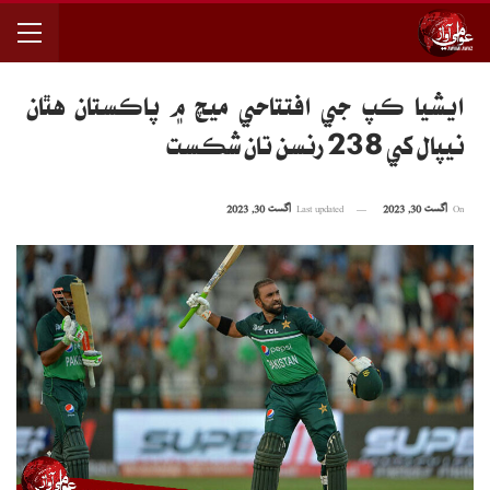
ايشيا ڪپ جي افتتاحي ميچ ۾ پاڪستان هٿان
نيپال کي 238 رنسن تان شڪست
On
اگست 30, 2023
Last updated
اگست 30, 2023