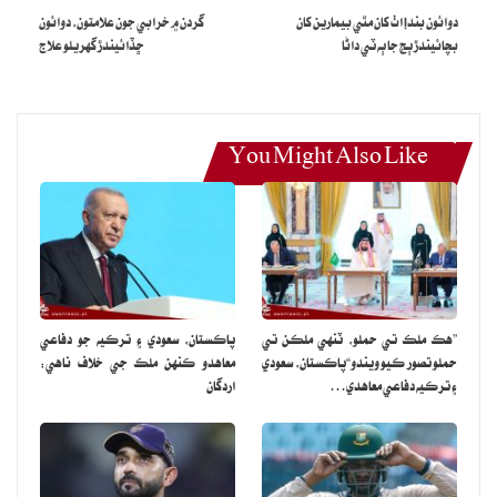
دوائون بند! اٺ کان مٿي بيمارين کان
گردن ۾ خرابي جون علامتون، دوائون
شاهه ۽ محمد نواز هڪ – هڪ وڪيٽ ورتي.
بچائيندڙ ٻج جا ٻه ٽي داڻا
ڇڏائيندڙ گهريلو علاج
You Might Also Like
”هڪ ملڪ تي حملو، ٽنهي ملڪن تي
پاڪستان، سعودي ۽ ترڪيه جو دفاعي
حملو تصور ڪيو ويندو“پاڪستان، سعودي
معاهدو ڪنهن ملڪ جي خلاف ناهي:
۽ ترڪيه دفاعي معاهدي…
اردگان