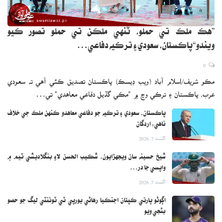
”هڪ ملڪ تي حملو، ٽنهي ملڪن تي حملو تصور ڪيو
ويندو“پاڪستان، سعودي ۽ ترڪيه دفاعي…
0
مڪو شريف/اسلام آباد (ويب ڊيسڪ) پاڪستان تصديق ڪئي آهي ته سعودي
عرب، پاڪستان ۽ ترڪي وچ ۾ ”مڪي گڏيل دفاعي معاهدي“ تي…
پاڪستان، سعودي ۽ ترڪيه جو دفاعي معاهدو ڪنهن ملڪ جي خلاف
ناهي: اردگان
اگست 7, 2026
شيخ حسينه سان ويجهڙايون، شڪيب الحسن لاءِ بنگلاديشي ٽيم ۾
واپسي جا در…
اگست 7, 2026
اڳوڻو ڀارتي ڪپتان اجنڪيا رهاڻي يورپي ٽي ٽوئنٽي ليگ جو حصو
بڻجي ويو