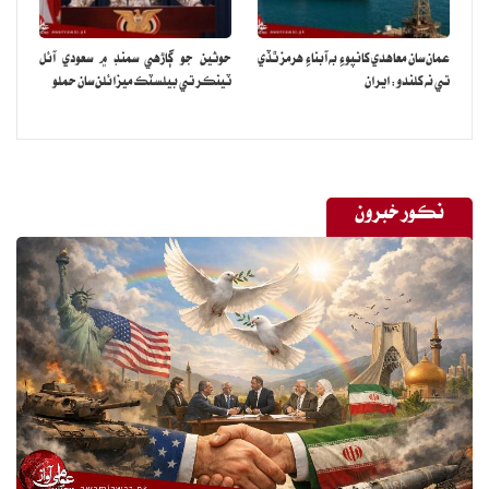
عمان سان معاهدي کانپوءِ به آبناءِ هرمز ٿڏي
حوثين جو ڳاڙهي سمنڊ ۾ سعودي آئل
تي نه کلندو: ايران
ٽينڪر تي بيلسٽڪ ميزائلن سان حملو
نڪور خبرون