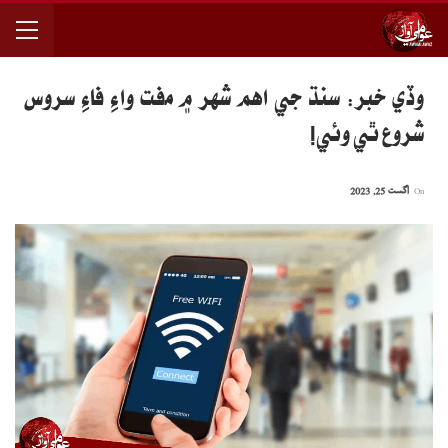
وڏي خبر: سنڌ جي اهم شهر ۾ مفت واءِ فاءِ سروس
شروع ٿي وئي!
On
اگست 25, 2023