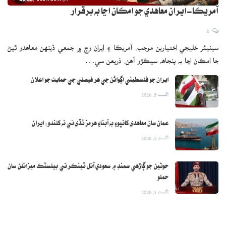
آمريڪا-ايران معاهدي جو امڪان اڃا به برقرار
0
سينيئر خليجي اختيارين موجب، آمريڪا ۽ ايران وچ ۾ جمعي ڏينهن معاهدو ٿيڻ
جا امڪان اڃا به پنجاهه سيڪڙو آهن. ذريعن سي…
ايران جو فلسطيني اڳواڻن جي هر فيصلي جي حمايت جو اعلان
اگست 5, 2026
عمان سان معاهدي کانپوءِ به آبناءِ هرمز ٿڏي تي نه کلندو: ايران
اگست 5, 2026
حوثين جو ڳاڙهي سمنڊ ۾ سعودي آئل ٽينڪر تي بيلسٽڪ ميزائلن سان
حملو
اگست 5, 2026