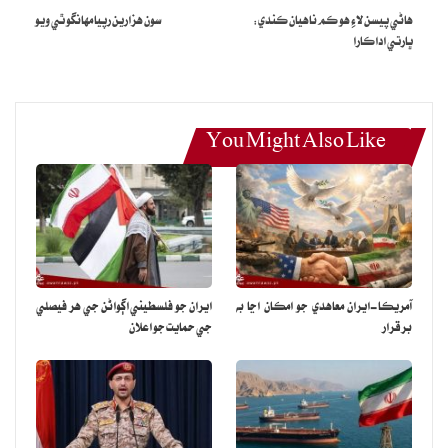
ٿا.
هاڻي پيسن لاءِ هو ڪم ناهيان ڪندي:
سون هزارين رپيا مهانگو ٿي ويو
ڀارتي اداڪارا
You Might Also Like
آمريڪا-ايران معاهدي جو امڪان اڃا به
ايران جو فلسطيني اڳواڻن جي هر فيصلي
برقرار
جي حمايت جو اعلان