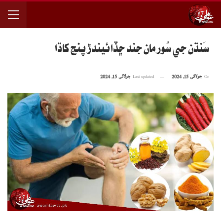
سَنڌَن جي سُور مان جند ڇڏائيندڙ پنج کاڌا
On
جولائی 15, 2024
Last updated
جولائی 15, 2024