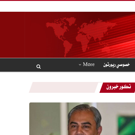
خصوصي رپورٽون
More
نڪور خبرون