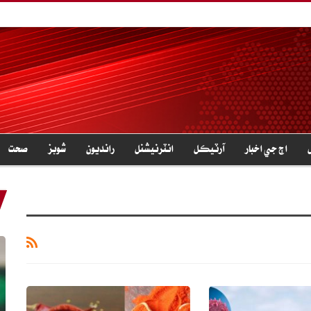
اڄ جي اخبار
آرٽيڪل
انٽرنيشنل
رانديون
شوبز
صحت