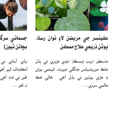
ڪينسر جي مريضن لاءِ نوان رستا،
جسماني سرگر
ٻوٽن ذريعي علاج ممڪن
بچائن ٿيون!
ماسڪو (ويب ڊيسڪ) ننڍي جزيري تي ٻڌل
وڏي آبادي تي
ملڪ موريشيئس جنگلي جيوت، قيمتي ٻوٽن
انڪشاف ٿيو آه
۽ جڙي ٻوٽين تي ٻڌل آهي. هاڻي هڪ
طور تي فٽ آهي 
عالمي سروي…
ته اهو…