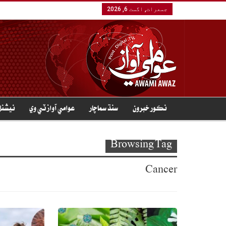
جمعرات, اگست 6, 2026
نڪور خبرون
سنڌ سماچار
عوامي آواز ٽي وي
نيشنل
Browsing Tag
Cancer