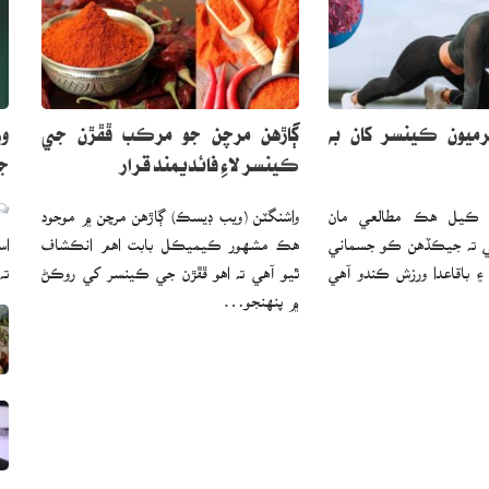
وز
ميون ڪينسر کان به
ڳاڙهن مرچن جو مرڪب ڦڦڙن جي
جا
ڪينسر لاءِ فائديمند قرار
 ڪيل هڪ مطالعي مان
واشنگٽن (ويب ڊيسڪ) ڳاڙهن مرچن ۾ موجود
اس
ي ته جيڪڏهن ڪو جسماني
هڪ مشهور ڪيميڪل بابت اهم انڪشاف
ته
۽ باقاعدا ورزش ڪندو آهي
ٿيو آهي ته اهو ڦڦڙن جي ڪينسر کي روڪڻ
۾ پنهنجو…