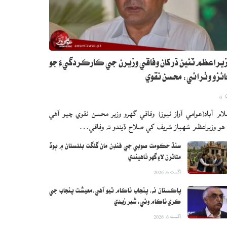
يراعظم ٽئين ڌر کان وفاقي وزيرن جي ڪارڪردگيءَ جو
ئزو وٺرائي: محسن نقوي
0
لام آباد(عوامي آواز نيوز) وفاقي گهرو وزير محسن نقوي چيو آهي
 هو وزيراعظم شهباز شريف کي صلاح ڏيندو ته وفاقي…
سنڌ حڪومت صوبي جي فنڊن مان گلگت بلتستان ۾ ٻوڏ
متاثرن لاءِ گهر ٺاهيندي
اگست 6, 2026
پاڪستان نه، پنجاب ناڪام ٿيو آهي،معيشت پنجاب جي
ڪري ناڪام وئي: شبر زيدي
اگست 6, 2026