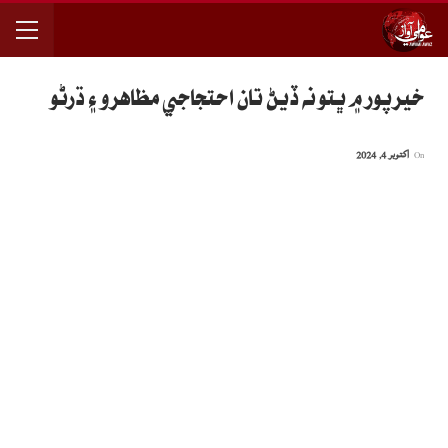
خيرپور ۾ ڀتو نه ڏيڻ تان احتجاجي مظاهرو ۽ ڌرڻو
On
اکتوبر 4, 2024