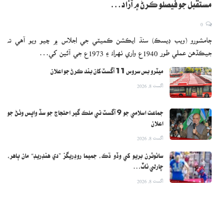
مستقبل جو فيصلو ڪرڻ ۾ آزاد…
0
ڄامشورو (ويب ڊيسڪ) سنڌ ايڪشن ڪميٽي جي اجلاس ۾ چيو ويو آهي ته
جيڪڏهن عملي طور 1940ع واري ٺهراءُ ۽ 1973ع جي آئين کي…
ميٽرو بس سروس 11 آگسٽ کان بند ڪرڻ جو اعلان
اگست 8, 2026
جماعت اسلامي جو 9 آگسٽ تي ملڪ گير احتجاج جو سڏ واپس وٺڻ جو
اعلان
اگست 8, 2026
سائوٿرن بريو کي وڏو ڌڪ، جميما روڊريگز ”دي هنڊريڊ“ مان ٻاهر،
چارلي ناٽ…
اگست 8, 2026