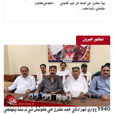
ٻوڏ متاثرن جي قسط مان غير قانوني
احتجاجي مظاهرو
ڪٽوتي، رشوت طلب…
نڪور خبرون
1940ع واري ٺهراءُ کي ختم ڪرڻ جي ڪوشش ٿي ته سنڌ پنهنجي