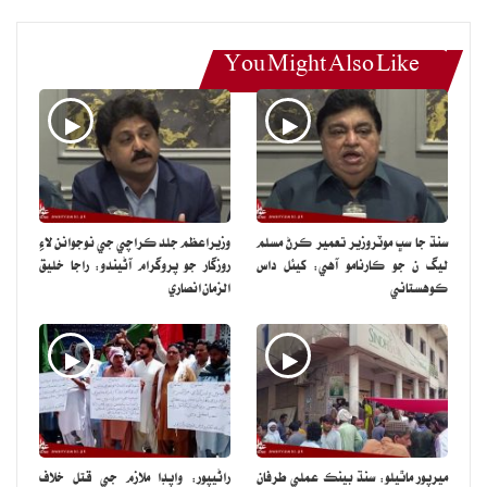
You Might Also Like
سنڌ جا سڀ موٽروزير تعمير ڪرڻ مسلم
وزيراعظم جلد ڪراچي جي نوجوانن لاءِ
ليگ ن جو ڪارنامو آهي: کيئل داس
روزگار جو پروگرام آڻيندو: راجا خليق
ڪوهستاني
الزمان انصاري
ميرپور ماٿيلو: سنڌ بينڪ عملي طرفان
راڻيپور: واپڊا ملازم جي قتل خلاف