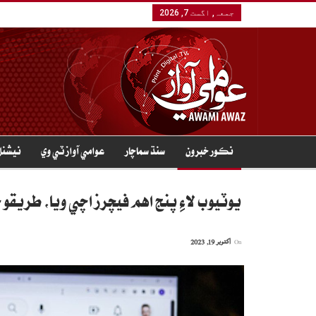
جمعہ, اگست 7, 2026
نڪور خبرون
سنڌ سماچار
عوامي آواز ٽي وي
نيشنل
يوٽيوب لاءِ پنج اهم فيچرز اچي ويا، طريقو ڄ
On
اکتوبر 19, 2023