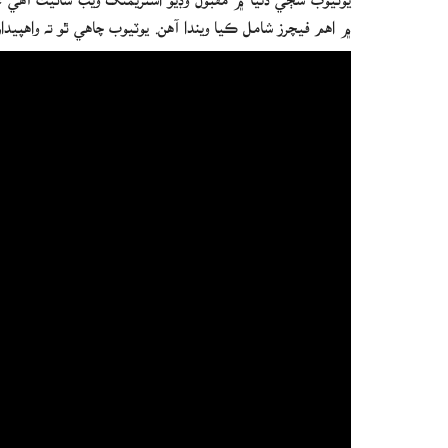
۾ اهم فيچرز شامل ڪيا ويندا آهن. يوٽيوب چاهي ٿو ته واهپيدار 