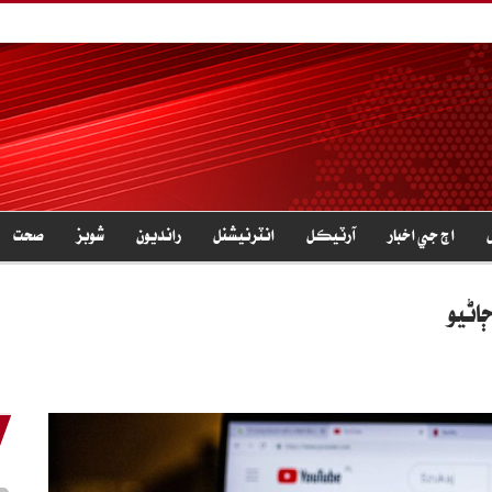
اڄ جي اخبار
آرٽيڪل
انٽرنيشنل
رانديون
شوبز
صحت
اڻيو