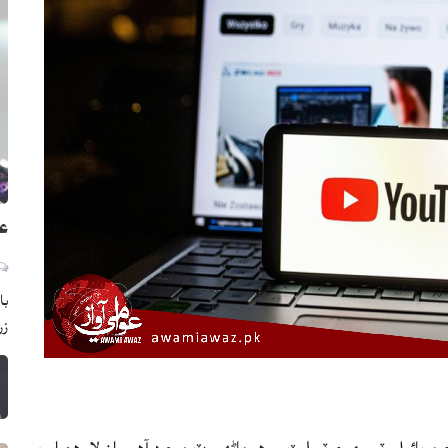
عو
با
زر
موبائيل، ٽي وي ۽ ٽيبليٽ ۾ هر ماڻهو وٽ موجود آهي، ان لاءِ هن ايپ