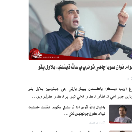
ام نوان صوبا چاهي ٿو ته پ پ ساٿ ڏيندي: بلاول ڀٽو
0
غ (ويب ڊيسڪ) پاڪستان پيپلز پارٽي جي چيئرمين بلاول ڀٽو
داري چيو آهي ته نظام ناڪام ناهي ٿيو، پر ناڪام ڪرايو ويو…
راجپال يادَو قرض ادا نه ڪري سگهيو، بئنڪ ملڪيت
نيلام ڪرڻ جو نوٽيس ڏئي…
اگست 7, 2026