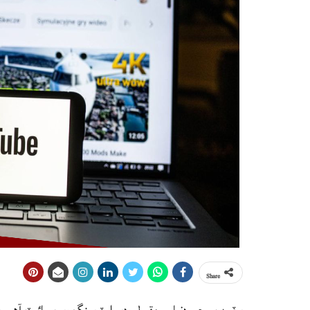
Share
يوٽيوب سڄي دنيا ۾ مقبول وڊيو اسٽريمنگ ويب سائيٽ آهي ۽ 