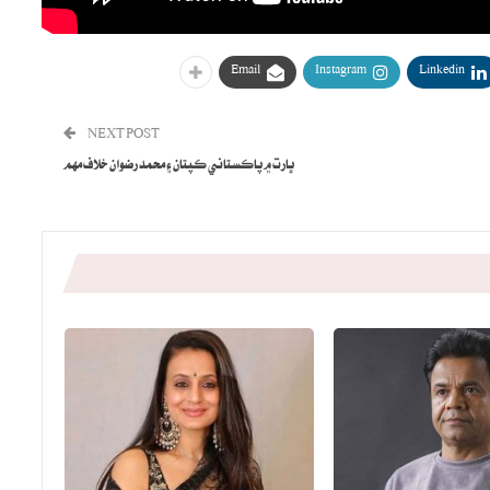
Email
Instagram
Linkedin
NEXT POST
ڀارت ۾ پاڪستاني ڪپتان ۽ محمد رضوان خلاف مهم