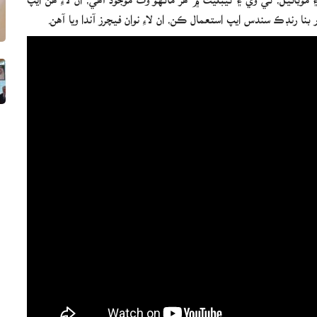
بنا رنڊڪ سندس ايپ استعمال ڪن، ان لاءِ نوان فيچرز آندا ويا آهن.