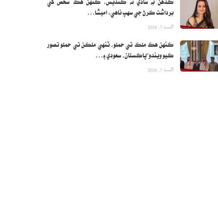
ڪڏهن به شادي نه ڪنديس، ڪنهن هڪ شخص کي
برداشت ڪرڻ جي سهپ ناهي: اميشا…
اگست 7, 2026
ڪنهن هڪ ملڪ تي حملو، ٽنهي ملڪن تي حملو تصور
ڪيو ويندو“پاڪستان، سعودي ۽…
اگست 7, 2026