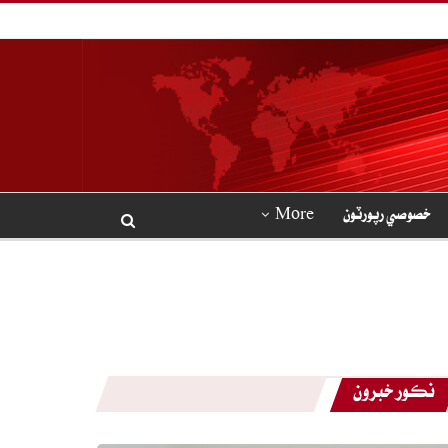
خصوصي رپورٽون
More
نڪور خبرون