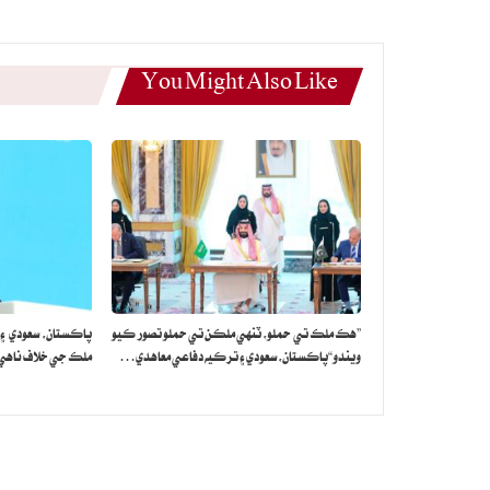
You Might Also Like
”هڪ ملڪ تي حملو، ٽنهي ملڪن تي حملو تصور ڪيو
پاڪستان، سعودي ۽
ويندو“پاڪستان، سعودي ۽ ترڪيه دفاعي معاهدي…
ملڪ جي خلاف ناهي: 