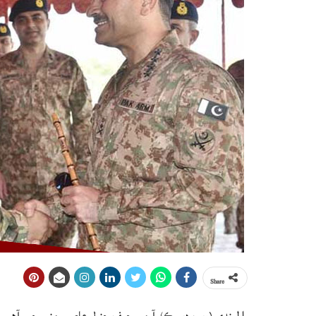
Share
راولپنڊي (ويب ڊيسڪ) آرمي چيف جنرل عاصم منير چيو آهي ت