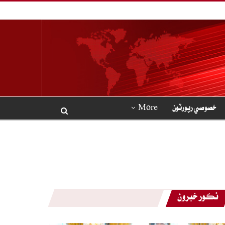
خصوصي رپورٽون
More
نڪور خبرون