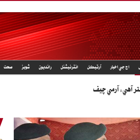
اڄ جي اخبار
آرٽيڪل
انٽرنيشنل
رانديون
شوبز
صحت
تر آهي: آرمي چيف