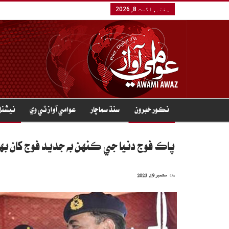
ہفتہ, اگست 8, 2026
نڪور خبرون
سنڌ سماچار
عوامي آواز ٽي وي
نيشنل
پاڪ فوج دنيا جي ڪنهن به جديد فوج کان به
On
ستمبر 19, 2023