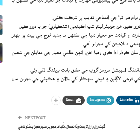
برادرهم ٽو“ جي افتتاحي تقريب ۾ شرڪت ڪئي.
 دورو ڪيو، هن جونيئر لينڊ شپ اڪيڊمي (شنڪياري) جو به دورو ڪيو.
ارت ۽ قيادت جو معيار دنيا جي ڪنهن به جديد فوج جي ڀيٽ ۾ بهتر
نهنجي صلاحيتن کي مڃرايو آهي.
ي سان ڪردار ادا ڪري رهيا آهن، انهن عالمي معيار جي مقابلن جي شعبن
مانڊنگ اسپيشل سروسز گروپ جي مشق بابت بريفنگ ڏني وئي.
يخي فوجي لاڳاپن ۽ فوجي سهڪار کي وڌائڻ ۽ هڪٻئي جي تجربن مان
Email
Instagram
Linkedin
NEXT POST
ه
گهٽ وزن وارن لاءِ ست وڏا نقصان، ٿُلها نه هجو پر سنهو هجڻ به سُٺو ناهي