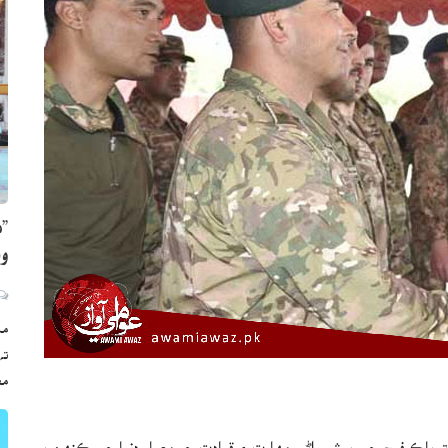
”ه
وي
مڪ
ته
مع
ه پاڪ فوج جي پيشيوراڻي مهارت ۽ قيادت جو معيار دنيا جي ڪنهن به