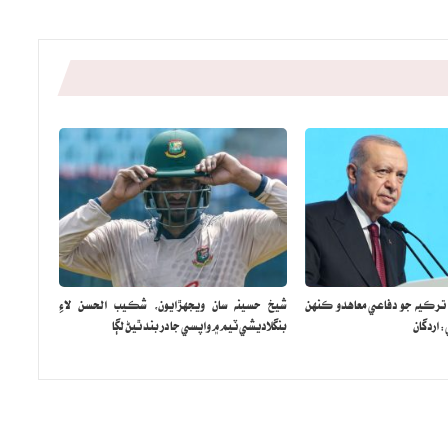
 ترڪيه جو دفاعي معاهدو ڪنهن
شيخ حسينه سان ويجهڙايون، شڪيب الحسن لاءِ
اردگان
بنگلاديشي ٽيم ۾ واپسي جا در بند ٿيڻ لڳا