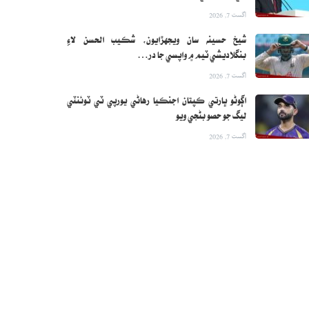
اگست 7, 2026
شيخ حسينه سان ويجهڙايون، شڪيب الحسن لاءِ
بنگلاديشي ٽيم ۾ واپسي جا در…
اگست 7, 2026
اڳوڻو ڀارتي ڪپتان اجنڪيا رهاڻي يورپي ٽي ٽوئنٽي
ليگ جو حصو بڻجي ويو
اگست 7, 2026