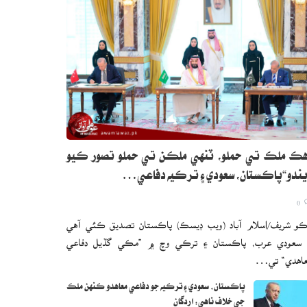
ڪ ملڪ تي حملو، ٽنهي ملڪن تي حملو تصور ڪيو
ندو“پاڪستان، سعودي ۽ ترڪيه دفاعي…
0
و شريف/اسلام آباد (ويب ڊيسڪ) پاڪستان تصديق ڪئي آهي
 سعودي عرب، پاڪستان ۽ ترڪي وچ ۾ ”مڪي گڏيل دفاعي
اهدي“ تي…
پاڪستان، سعودي ۽ ترڪيه جو دفاعي معاهدو ڪنهن ملڪ
جي خلاف ناهي: اردگان