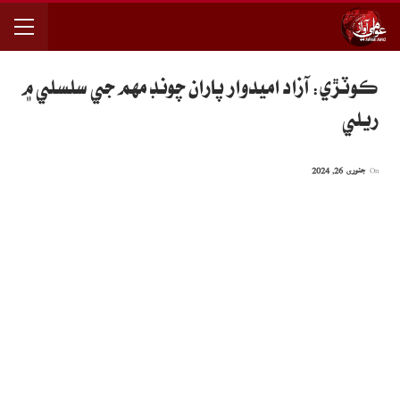
ڪوٽڙي: آزاد اميدوار پاران چونڊ مهم جي سلسلي ۾
ريلي
On
جنوری 26, 2024