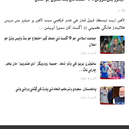
0
لاهور (ويب ڊيسڪ) فيول فنڊز جي عدم فراهمي سبب لاهور ۾ ميٽرو بس سروس
هلائيندڙ خانگي ڪمپني 11 آگسٽ کان سمورا آپريشن…
جماعت اسلامي جو 9 آگسٽ تي ملڪ گير احتجاج جو سڏ واپس وٺڻ جو
اعلان
اگست 8, 2026
سائوٿرن بريو کي وڏو ڌڪ، جميما روڊريگز ”دي هنڊريڊ“ مان ٻاهر،
چارلي ناٽ…
اگست 8, 2026
پاڪستان، سعودي ۽ ترڪيه اتحاد تي ڀارت کي ڳڻتي ورائي وئي
اگست 8, 2026