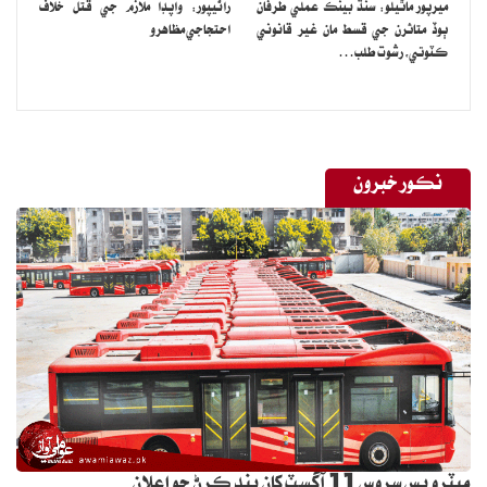
ميرپور ماٿيلو: سنڌ بينڪ عملي طرفان
راڻيپور: واپڊا ملازم جي قتل خلاف
ٻوڏ متاثرن جي قسط مان غير قانوني
احتجاجي مظاهرو
ڪٽوتي، رشوت طلب…
نڪور خبرون
ميٽرو بس سروس 11 آگسٽ کان بند ڪرڻ جو اعلان