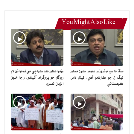
You Might Also Like
سنڌ جا سڀ موٽروزير تعمير ڪرڻ مسلم
وزيراعظم جلد ڪراچي جي نوجوانن لاءِ
ليگ ن جو ڪارنامو آهي: کيئل داس
روزگار جو پروگرام آڻيندو: راجا خليق
ڪوهستاني
الزمان انصاري