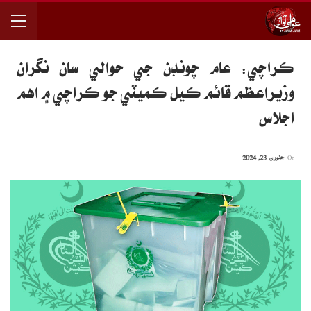
ڪراچي: عام چونڊن جي حوالي سان نگران
وزيراعظم قائم ڪيل ڪميٽي جو ڪراچي ۾ اهم
اجلاس
On
جنوری 23, 2024