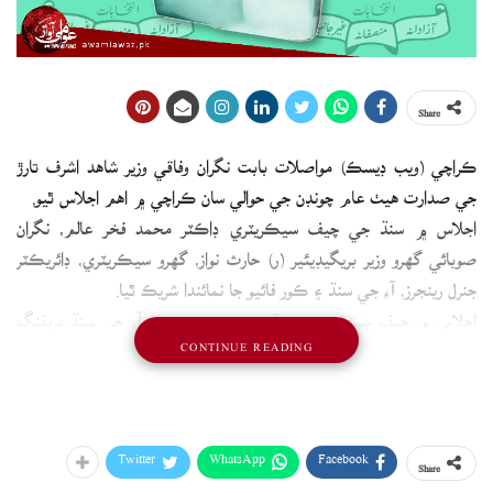
Share
ڪراچي (ويب ڊيسڪ) مواصلات بابت نگران وفاقي وزير شاهد اشرف تارڙ
جي صدارت هيٺ عام چونڊن جي حوالي سان ڪراچي ۾ اهم اجلاس ٿيو.
اجلاس ۾ سنڌ جي چيف سيڪريٽري ڊاڪٽر محمد فخر عالم، نگران
صوبائي گهرو وزير بريگيڊيئير (ر) حارث نواز، گهرو سيڪريٽري، ڊائريڪٽر
جنرل رينجرز، آءِ جي سنڌ ۽ ڪور فائيو جا نمائندا شريڪ ٿيا.
اجلاس ۾ چيف سيڪريٽري سنڌ، ڊي جي رينجرز ۽ آءِ جي سنڌ بريفنگ
CONTINUE READING
ڏني.
چيف سيڪريٽري صوبائي حڪومت طرفان عام چونڊن جي تيارين تي
تفصيلي طور آگاهه ڪندي چيو ته صوبائي حڪومت چونڊن جي تيارين لاءِ
فنڊ جاري ڪيا آهن، انتهائي حساس پولنگ اسٽيشنز تي سي سي ٽي وي
Twitter
WhatsApp
Facebook
Share
ڪئميرائون لڳايون وينديون.