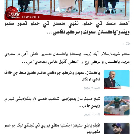
”هڪ ملڪ تي حملو، ٽنهي ملڪن تي حملو تصور ڪيو
ويندو“پاڪستان، سعودي ۽ ترڪيه دفاعي…
0
مڪو شريف/اسلام آباد (ويب ڊيسڪ) پاڪستان تصديق ڪئي آهي ته سعودي
عرب، پاڪستان ۽ ترڪي وچ ۾ ”مڪي گڏيل دفاعي معاهدي“ تي…
پاڪستان، سعودي ۽ ترڪيه جو دفاعي معاهدو ڪنهن ملڪ جي خلاف
ناهي: اردگان
اگست 7, 2026
شيخ حسينه سان ويجهڙايون، شڪيب الحسن لاءِ بنگلاديشي ٽيم ۾
واپسي جا در…
اگست 7, 2026
اڳوڻو ڀارتي ڪپتان اجنڪيا رهاڻي يورپي ٽي ٽوئنٽي ليگ جو حصو
بڻجي ويو