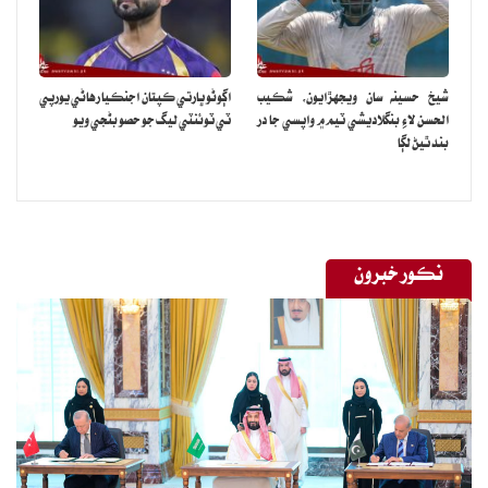
شيخ حسينه سان ويجهڙايون، شڪيب
اڳوڻو ڀارتي ڪپتان اجنڪيا رهاڻي يورپي
الحسن لاءِ بنگلاديشي ٽيم ۾ واپسي جا در
ٽي ٽوئنٽي ليگ جو حصو بڻجي ويو
بند ٿيڻ لڳا
نڪور خبرون